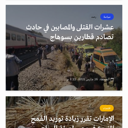
سياسة
رصد
عشرات القتلى والمصابين في حادث
تصادم قطارين بسوهاج
الجمعة، 26 مارس 2021، 3:22 م
اقتصاد
الإمارات
الإمارات تقرر زيادة توريد القمح