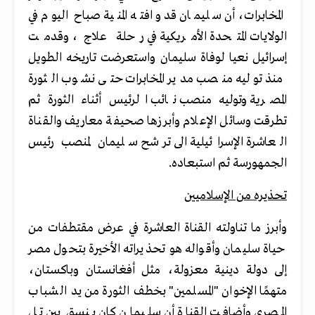
المخابرات، أن سليمان قد وافته المنية صباح اليوم في
الولايات المتحدة الأمريكية في رحلة علاج، وقدمت
إسرائيل نعيا لوفاة سليمان واستعرضت تاريخه الطويل
منذ توليه منصب مدير المخابرات حتى نشوب الثورة
المصرية وتوليه منصب نائب الرئيس أثناء الثورة ثم
تطرقت وسائل الإعلام وأبرزها صحيفة معاريف والقناة
العاشرة الإسرائيلية الى ترشح سليمان لمنصب رئيس
الجمهورسة ثم استبعاده.
تحذيره من الإسلاميين
وأبرز ما تناولته القناة العاشرة في عرض مقتطفات من
حياة سليمان وأقواله هو تحذيراته الأخيرة بتحول مصر
إلى دولة دينية معزولة، مثل أفغانستان وباكستان،
متهمًا الإخوان "المسلمين" بخطف الثورة من يد الشباب
المصري وأضافت القناة أن سليمان كان ينسق بين تل