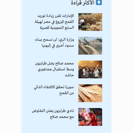
الأكثر قراءة
الإمارات تقرر زيادة توريد
القمح المزروع في مصر لهيئة
السلع التموينية المصرية
وزارة الري: لن نسمح ببناء
سدود أخرى في إثيوبيا
محمد صلاح يصل طرابزون
وسط استقبال جماهيري
حاشد
سوريا تحقق الاكتفاء الذاتي
من القمح
نادي طرابزون يعلن التفاوض
مع محمد صلاح