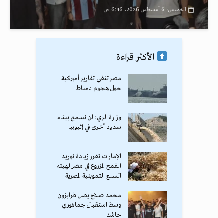
الخميس، 6 أغسطس 2026، 6:46 ص
الأكثر قراءة
مصر تنفي تقارير أميركية
حول هجوم دمياط
وزارة الري: لن نسمح ببناء
سدود أخرى في إثيوبيا
الإمارات تقرر زيادة توريد
القمح المزروع في مصر لهيئة
السلع التموينية المصرية
محمد صلاح يصل طرابزون
وسط استقبال جماهيري
حاشد