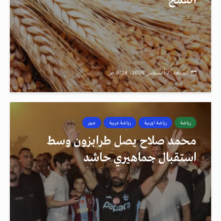
القمح
الجمعة، 7 أغسطس 2026، 6:28 ص
رياضة
رياضة اوربية
رياضة عربية
صور
رصد
محمد صلاح يصل طرابزون وسط
استقبال جماهيري حاشد