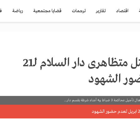
اقتصاد
تقارير
ترجمات
قضايا مجتمعية
رياضة
ف
تأجيل قضية قتل متظاهرى دار السلام لـ21
ور الشهود
 و4 أمناء شرطة بقسم دار...