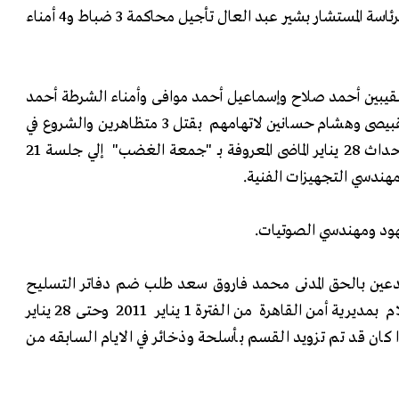
قررت محكمة جنايات القاهرة برئاسة المستشار بشير عبد العال تأجيل محاكمة 3 ضباط و4 أمناء
لنقيبين أحمد صلاح وإسماعيل أحمد موافى وأمناء الشرطة أحمد
حسن وفوزى منصور وزكريا القبيصى وهشام حسانين لاتهامهم بقتل 3 متظاهرين والشروع في
قتل أخرين ،أمام القسم فى أحداث 28 يناير الماضى المعروفة بـ "جمعة الغضب" إلي جلسة 21
هندسي التجهيزات الفنية.
ود ومهندسي الصوتيات.
مدعين بالحق المدنى محمد فاروق سعد طلب ضم دفاتر التسليح
الخاصة بقسم شرطة دار السلام بمديرية أمن القاهرة من الفترة 1 يناير 2011 وحتى 28 يناير
كان قد تم تزويد القسم بأسلحة وذخائر في الايام السابقه من