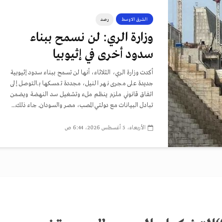
الشرق الاوسط
رصد
وزارة الري: لن نسمح ببناء
سدود أخرى في إثيوبيا
أكدت وزارة الري، الثلاثاء، أنها لن تسمح ببناء سدود إثيوبية
جديدة على مجرى نهر النيل، مجددة تمسكها بالتوصل إلى
اتفاق قانوني ملزم ينظم ملء وتشغيل سد النهضة ويضمن
تبادل البيانات مع دولتي المصب، مصر والسودان. جاء ذلك...
الأربعاء، 5 أغسطس 2026، 6:44 ص