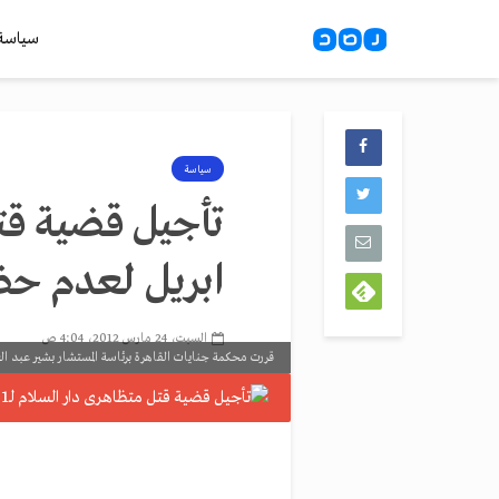
سياسة
سياسة
ابريل لعدم حض
السبت، 24 مارس 2012، 4:04 ص
قررت محكمة جنايات القاهرة برئاسة المستشار بشير عبد العال تأجيل محاكمة 3 ضباط