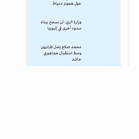
حول هجوم دمياط
وزارة الري: لن نسمح ببناء
سدود أخرى في إثيوبيا
محمد صلاح يصل طرابزون
وسط استقبال جماهيري
حاشد
ترامب يوقف الهجوم الكبير
ضد إيران
نادي طرابزون يعلن التفاوض
مع محمد صلاح