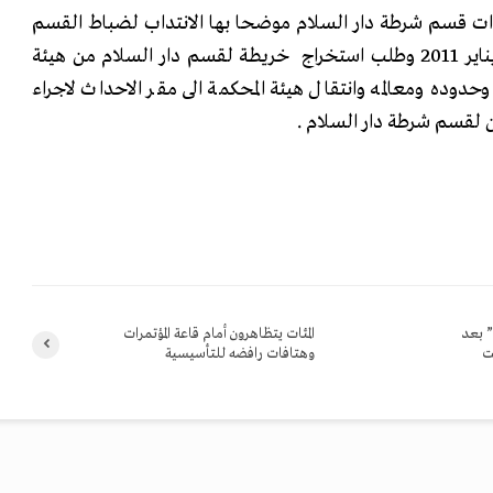
ت قسم شرطة دار السلام موضحا بها الانتداب لضباط القسم
واماكنها من يوم 25 حتى 28 يناير 2011 وطلب استخراج خريطة لقسم دار السلام من هيئة
دوده ومعالمه وانتقال هيئة المحكمة الى مقر الاحداث لاجراء
ين لقسم شرطة دار السلام .
” بعد
المئات يتظاهرون أمام قاعة المؤتمرات
ت
وهتافات رافضه للتأسيسية