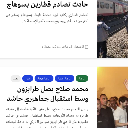
حادث تصادم قطارين بسوهاج
تصادم قطاري ركاب قرب محطة طهطا بسوهاج يسفر عن
أكثر من 123 قتيل وجريح بحسب آخر الإحصائات.
الجمعة، 26 مارس 2021، 3:22 م
رياضة
رياضة اوربية
رياضة عربية
صور
رصد
محمد صلاح يصل طرابزون
وسط استقبال جماهيري حاشد
وصل النجم محمد صلاح، على متن طائرة خاصة إلى مدينة
طرابزون، مساء الأربعاء، وسط استقبال جماهيري حاشد
عقب إعلان نادي طرابزون سبور التركي بدء مفاوضات