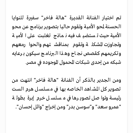
تم اختيار الفنانة القديرة "هالة فاخر" سفيرة للنوايا
الحسنة لمحو الأمية وتقوم حاليا بتصوير برنامج عن محو
الأمية حيث تستضيف فيه نماذج تغلبت على الأمية
وتجاوزت المشكلة وتقوم بمناقشتهم والحوارمعهم
وتكريمهم كقصص نجاح وهذا البرنامج سيكون برعايه
شبكه من إحدى شبكات المحمول الموجوده في مصر.
ومن الجدير بالذكر أن الفنانة "هالة فاخر" انتهت من
تصوير كل المشاهد الخاصه بها في مسلسل هرم الست
رئيسة وتواصل تصويرها في مسلسل خرم إبرة بطولة
"عمرو سعد" و"سوسن بدر" ومن إخراج "وائل إحسان".