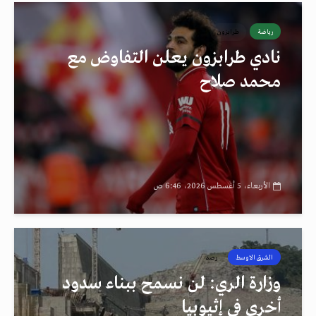
رياضة
طرابزون
نادي طرابزون يعلن التفاوض مع
محمد صلاح
الأربعاء، 5 أغسطس 2026، 6:46 ص
الشرق الاوسط
رصد
وزارة الري: لن نسمح ببناء سدود
أخرى في إثيوبيا