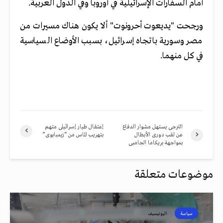
أمام السفارات الإسرائيلية في أوروبا وفي الدول العربية.
ورجحت "يديعوت أحرونوت" ألا يكون هناك مسيرات من
مصر وسورية باتجاه إسرائيل، بسبب الأوضاع السياسية
في كل منهما.
الترجى يستهل مشوار الدفاع
إعتقال طيار إسرائيلى متهم
عن لقب دورى الأبطال
بتهريب الماس من “زيمبابوى”
بمواجهة بريكاما الجامبى
موضوعات متعلقة
سياسة
اليونيسيف