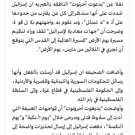
نقلا عن "يدعوت أحرنوت" الناطقه بالعبريه ان إسرائيل
شددت على أنها ستنظر إلى كل من يقترب من حدودها
على أنه "متسلل"، وستقوم بمواجهتهم بكل قوة.
وصرحت أن "جهات معادية لإسرائيل" تقف وراء تنظيم
مسيرة يوم الأرض "المسيرة العالمية إلى القدس التي يتوقع
أن تجري في الثلاثين من مارس، يوم الأرض".
وأضافت الصحيفه ان إسرائيل قد أرسلت بالفعل وأنها
رسائل للحكومات السورية واللبنانية والمصرية والأردنية،
و
إلى الحكومة الفلسطينية في قطاع غزة، وإلى السلطة
الفلسطينية في رام الله.
وأوضحت "يديعوت أحرونوت" أن المواجهات العنيفة التي
أدت إلى سقوط قتلى وجرحى خلال "يوم النكبة" و"يوم
النكسة"، دفعت إسرائيل إلى إرسال تحذيرات واضحة إلى