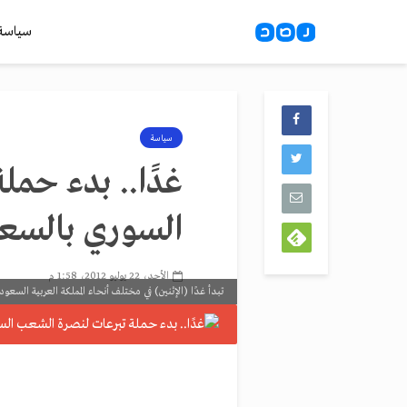
سياسة
سياسة
غدًا.. بدء حمل
السوري بالسع
الأحد، 22 يوليو 2012، 1:58 م
تبدأ غدًا (الإثنين) في مختلف أنحاء المملكة العربية السع