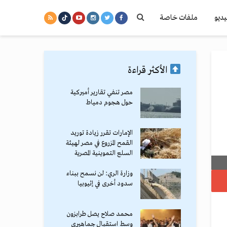
يديو
ملفات خاصة
الأكثر قراءة
مصر تنفي تقارير أميركية
حول هجوم دمياط
الإمارات تقرر زيادة توريد
القمح المزروع في مصر لهيئة
السلع التموينية المصرية
وزارة الري: لن نسمح ببناء
سدود أخرى في إثيوبيا
محمد صلاح يصل طرابزون
وسط استقبال جماهيري