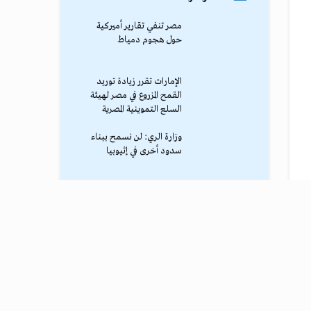
مصر تنفي تقارير أميركية
حول هجوم دمياط
الإمارات تقرر زيادة توريد
القمح المزروع في مصر لهيئة
السلع التموينية المصرية
وزارة الري: لن نسمح ببناء
سدود أخرى في إثيوبيا
محمد صلاح يصل طرابزون
وسط استقبال جماهيري
حاشد
ترامب يوقف الهجوم الكبير
ضد إيران