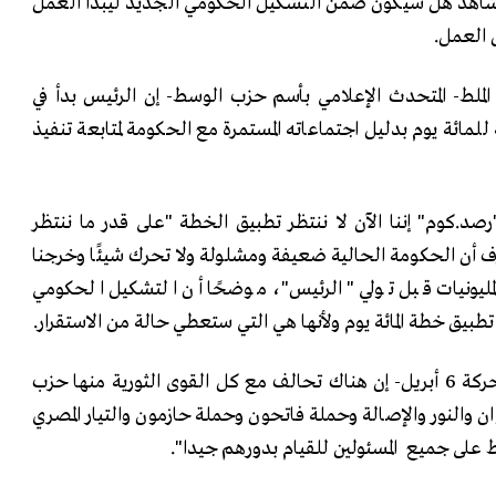
شاهد هل سيكون ضمن التشكيل الحكومي الجديد ليبدأ العمل
العمل.
ملط- المتحدث الإعلامي بأسم حزب الوسط- إن الرئيس بدأ في
مائة يوم بدليل اجتماعاته المستمرة مع الحكومة لمتابعة تنفيذ
صد.كوم" إننا الآن لا ننتظر تطبيق الخطة "على قدر ما ننتظر
أن الحكومة الحالية ضعيفة ومشلولة ولا تحرك شيئًا وخرجنا
لمليونيات قبل تولي "الرئيس"، موضحًا أن التشكيل الحكومي
بيق خطة المائة يوم ولأنها هي التي ستعطي حالة من الاستقرار.
فيما قال نادر شمس- عضو بحركة 6 أبريل- إن هناك تحالف مع كل القوى الثورية منها حزب
ن والنور والإصالة وحملة فاتحون وحملة حازمون والتيار المصري
 على جميع المسئولين للقيام بدورهم جيدا".