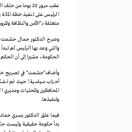
عقب مرور 22 يوما 
متعلقة بـ"الأمن والنظافة والمرو
وصرح الدكتور جمال حشمت- عضو
والتي وعد بها الرئيس لم تبدأ
الحكومة، مشيرا إلى أن الحكم ع
وأضاف"حشمت" في تصريح خاص 
أحزاب سياسية؛ حيث تم تشكي
المحافظين والمحليات ومديري ا
وتنفيذها.
فيما علق الدكتور يسري حماد- ا
بدأ حكومة حقيقية وليست حكو