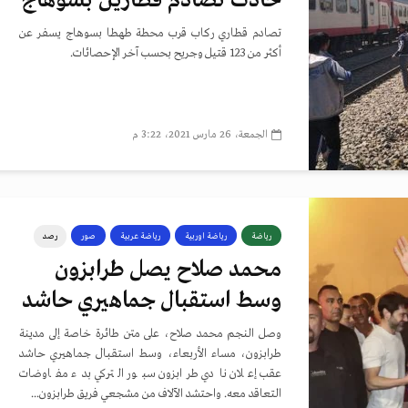
حادث تصادم قطارين بسوهاج
تصادم قطاري ركاب قرب محطة طهطا بسوهاج يسفر عن
أكثر من 123 قتيل وجريح بحسب آخر الإحصائات.
الجمعة، 26 مارس 2021، 3:22 م
رياضة
رياضة اوربية
رياضة عربية
صور
رصد
محمد صلاح يصل طرابزون
وسط استقبال جماهيري حاشد
وصل النجم محمد صلاح، على متن طائرة خاصة إلى مدينة
طرابزون، مساء الأربعاء، وسط استقبال جماهيري حاشد
عقب إعلان نادي طرابزون سبور التركي بدء مفاوضات
التعاقد معه. واحتشد الآلاف من مشجعي فريق طرابزون...