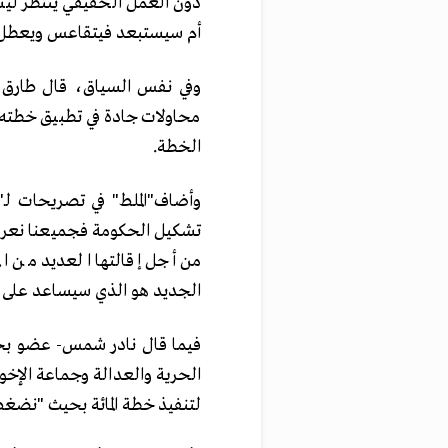
دون العمل الحقيقي ينتظر لي
أم سيستبعد فيتقاعس ويعطل 
وفي نفس السياق، قال طارق ال
محاولات جادة في تطبيق خطته لل
الخطة.
وأضاف"الملط" في تصريحات لـ"ر
تشكيل الحكومة فجميعنا نعرف 
من أجل إقالتها العديد من ا
الجديد هو الذي سيساعد على تط
الحرية والعدالة وجماعة الإخوا
لتنفيذ خطة المائة بحيث "نضغط