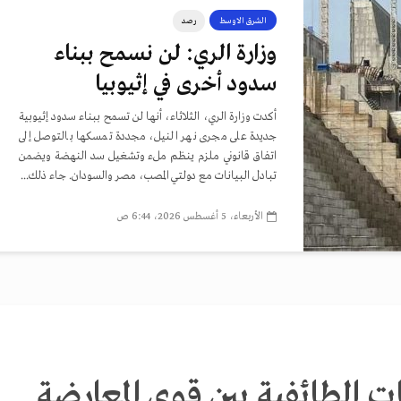
الشرق الاوسط
رصد
وزارة الري: لن نسمح ببناء
سدود أخرى في إثيوبيا
أكدت وزارة الري، الثلاثاء، أنها لن تسمح ببناء سدود إثيوبية
جديدة على مجرى نهر النيل، مجددة تمسكها بالتوصل إلى
اتفاق قانوني ملزم ينظم ملء وتشغيل سد النهضة ويضمن
تبادل البيانات مع دولتي المصب، مصر والسودان. جاء ذلك...
الأربعاء، 5 أغسطس 2026، 6:44 ص
 الطائفية بين قوى المعارضة