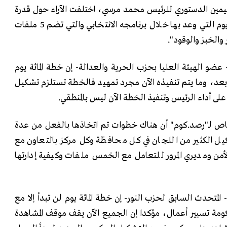
من حلف اليمين الدستوري للرئيس محمد مرسي، اختلفت الآراء حول قدرة
الرئيس على تنفيذ خطة المائة يوم التي وعد بها خلال برنامجه الانتخابي والتي تضم 5 ملفات
ر والخبز والوقود".
 الهيئة العليا بحزب الحرية والعدالة- إن خطة المائة يوم
 بعد، وما يتم تنفيذه الآن مجرد تمهيد فالخطة تستلزم تشكيل
لى أداء الرئيس وتنفيذ الخطة الآن ليس بالمنطقي.
لـ"رصد.كوم" أن هناك خطوات تم اتخاذها بالفعل من عدة
ل الكثير من اللجان في كل محافظة وكل مركز بالتعاون مع
لأمن ومديري المرور للتعامل مع الخمس ملفات وكيفية إدارتها
لمتحدث السابق لحزب النور- إن خطة المائة يوم لن تبدأ إلا مع
مة تسيير أعمال، مؤكدا إن الجميع الآن يقف موقف المشاهدة