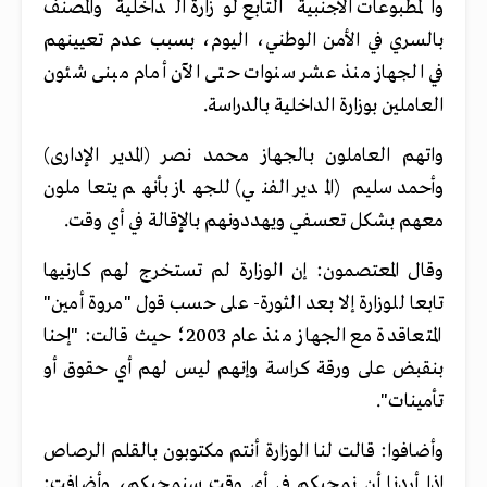
والمطبوعات الأجنبية التابع لوزارة الداخلية والمصنف
بالسري في الأمن الوطني، اليوم، بسبب عدم تعيينهم
في الجهاز منذ عشر سنوات حتى الآن أمام مبنى شئون
العاملين بوزارة الداخلية بالدراسة.
واتهم العاملون بالجهاز محمد نصر (المدير الإدارى)
وأحمد سليم (المدير الفني) للجهاز بأنهم يتعاملون
معهم بشكل تعسفي ويهددونهم بالإقالة في أي وقت.
وقال المعتصمون: إن الوزارة لم تستخرج لهم كارنيها
تابعا للوزارة إلا بعد الثورة- على حسب قول "مروة أمين"
المتعاقدة مع الجهاز منذ عام 2003؛ حيث قالت: "إحنا
بنقبض على ورقة كراسة وإنهم ليس لهم أي حقوق أو
تأمينات".
وأضافوا: قالت لنا الوزارة أنتم مكتوبون بالقلم الرصاص
إذا أردنا أن نمحيكم في أي وقت سنمحيكم، وأضافت: