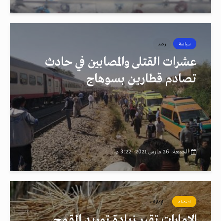
سياسة
رصد
عشرات القتلى والمصابين في حادث
تصادم قطارين بسوهاج
الجمعة، 26 مارس 2021، 3:22 م
اقتصاد
الإمارات
الإمارات تقرر زيادة توريد القمح