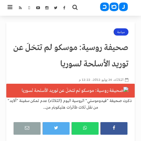
سياسة
صحيفة روسية: موسكو لم تتخلَ عن
توريد الأسلحة لسوريا
الثلاثاء، 24 يوليو 2012، 12:22 م
ذكرت صحيفة "فيدوموستي" الروسية اليوم (الثلاثاء) عدم تمكن سفينة "ألايد"
من نقل ثلاث طائرات هليكوبتر من...