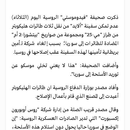
ذكرت صحيفة "فيدوموستي" الروسية اليوم (الثلاثاء)
عدم تمكن سفينة "ألايد" من نقل ثلاث طائرات هليكوبتر
من طراز "مي-25" ومجموعة من صواريخ "بيتشورا-2 أم"
المضادة للطائرات إلى سوريا؛ بسبب إلغاء شركة تأمين
بريطانية تأمينها لهذه السفينة عقب إصلاحها في روسيا.
وأضافت الصحيفة: "هذا لا يعني تخلي موسكو عن
توريد الأسلحة إلى سوريا".
وأفاد مصدر بوزارة الدفاع الروسية ان طائرات الهليكوبتر
أعيدت إلى المصنع الذي قام بأعمال الإصلاح.
وقال مصدر قريب الصلة من إدارة شركة "روس أوبورون
إكسبورت" التي تدير الصادرات العسكرية الروسية: "إن
الوضع في سوريا حاليا يحول دون استلام هذه الأسلحة،