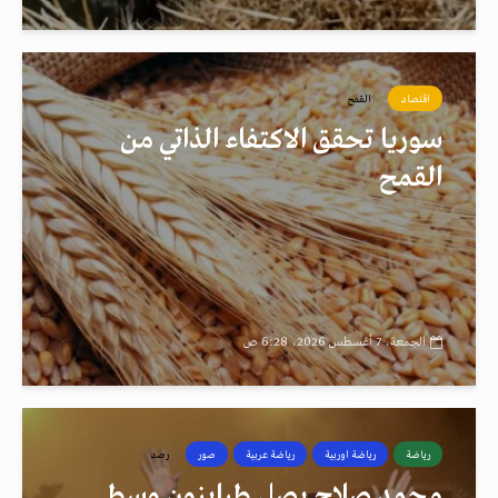
اقتصاد
القمح
سوريا تحقق الاكتفاء الذاتي من
القمح
الجمعة، 7 أغسطس 2026، 6:28 ص
رياضة
رياضة اوربية
رياضة عربية
صور
رصد
محمد صلاح يصل طرابزون وسط