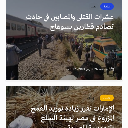
سياسة
رصد
عشرات القتلى والمصابين في حادث
تصادم قطارين بسوهاج
الجمعة، 26 مارس 2021، 3:22 م
اقتصاد
الإمارات
الإمارات تقرر زيادة توريد القمح
المزروع في مصر لهيئة السلع