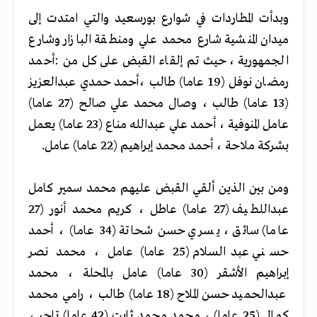
وبدأت المطاردات في شوارع بورسعيد والتي امتدت إلى
ميدان المنشية شارع محمد علي ومنطقة البازار وشارع
الجمهورية ، حيث تم إلقاء القبض على كل من :أحمد
رمضان نوفل (19 عاما) طالب ،أحمد حمدي عبدالعزيز
(13 عاما) طالب ، وصال محمد علي صالح (27 عاما)
عامل المنوفية ، أحمد علي عبدالله مناع (23 عاما) يعمل
بشركة ملاحة ، أحمد محمد إبراهيم (22 عاما) عامل.
ومن بين الذين ألقي القبض عليهم محمد سمير كامل
عبداللطيف (27 عاما) عاطل ، كريم محمد أنور (27
عاما) سائق ، يسري حسن شحاتة (34 عاما) ، أحمد
حسني عبدالسلام (25 عاما) عامل ، محمد نصر
إبراهيم الأشقر (30 عاما) عامل بالمحلة ، محمد
عبدالحميد حسن الملاح (18 عاما) طالب ، رامي محمد
كمال (25 عاما) ، محمد محمد ثابت (42 عاما) تاجر ،