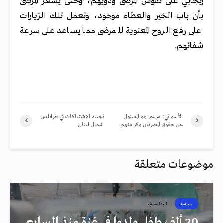
إيجابي على نفوس المرضى وذويهم، وحتى يشعر المرضى
بأن باب الخير والعطاء موجود، وتعمل تلك الزيارات
على رفع الروح المعنوية للمرضى مما يساعد على سرعة
شفائهم.
الأسواني: مرسي هو المسئول
تجدد الاشتباكات في طرابلس
عن حقوق المصريين وكرامتهم
شمال لبنان
موضوعات متعلقة
سياسة
اليونيسيف
20 ألف طفل ولدوا في غزة منذ السابع