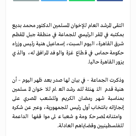
التقى المرشد العام للإخوان المسلمين الدكتور محمد بديع
بمكتبه في المقر الرئيسي للجماعة في منطقة جبل المقطم
شرق القاهرة، اليوم السبت، إسماعيل هنية رئيس وزراء
حكومة حماس في قطاع غزة والوفد المرافق له، والذي
يزور القاهرة حاليا.
وذكرت الجماعة – في بيان لها صدر بعد ظهر اليوم – أن
هنية قدم التهنئة للمرشد العام للاخوان المسلمين
بمناسبة شهر رمضان الكريم وللشعب المصري على
إنجازاته بانتخاب أول رئيس للجمهورية، وعبر عن شكره
وامتنانه لمصر حكومة وشعبا على مواقفها الداعمة
للفلسطينيين وقضاياهم العادلة.