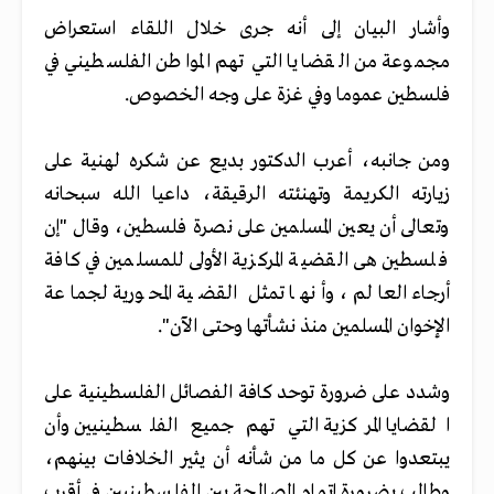
وأشار البيان إلى أنه جرى خلال اللقاء استعراض
مجموعة من القضايا التي تهم المواطن الفلسطيني في
فلسطين عموما وفي غزة على وجه الخصوص.
ومن جانبه، أعرب الدكتور بديع عن شكره لهنية على
زيارته الكريمة وتهنئته الرقيقة، داعيا الله سبحانه
وتعالى أن يعين المسلمين على نصرة فلسطين، وقال "إن
فلسطين هى القضية المركزية الأولى للمسلمين في كافة
أرجاء العالم ، وأنها تمثل القضية المحورية لجماعة
الإخوان المسلمين منذ نشأتها وحتى الآن".
وشدد على ضرورة توحد كافة الفصائل الفلسطينية على
القضايا المركزية التي تهم جميع الفلسطينيين وأن
يبتعدوا عن كل ما من شأنه أن يثير الخلافات بينهم،
وطالب بضرورة إتمام المصالحة بين الفلسطينيين في أقرب