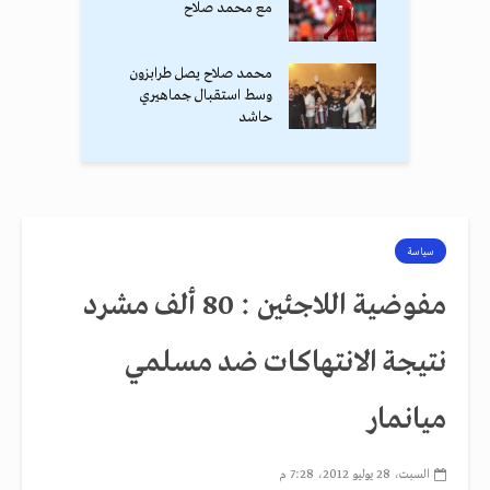
مع محمد صلاح
محمد صلاح يصل طرابزون
وسط استقبال جماهيري
حاشد
سياسة
مفوضية اللاجئين : 80 ألف مشرد
نتيجة الانتهاكات ضد مسلمي
ميانمار
السبت، 28 يوليو 2012، 7:28 م