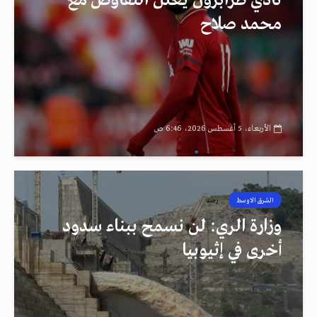
نادي طرابزون يعلن التفاوض مع
محمد صلاح
الأربعاء، 5 أغسطس 2026، 6:46 ص
الشرق الاوسط
رصد
وزارة الري: لن نسمح ببناء سدود
أخرى في إثيوبيا