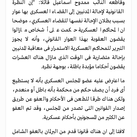
وقاطعه النائب ممدوح اسماعيل قائلا: "إن النظرة
القانونية لإحالة المدنيين إلى القضاء العسكرى بها عوار
بسبب بطلان الإحالة نفسها للقضاء العسكري، موضحا
ان المحاكم العسكرية حكمت على أشخاص مازالوا
يقضون العقوبة بهذا العوار القانوني، وأنه لا يجوز
التبرير للمحاكم العسكرية الاستمرار فى معاقبة المدنيين
بإحالة متضاربة فى الوقت الذى مازال هناك العشرات
يقضون أحكاما مؤبدة باطلة، بوجهة نظره.
ما اعترض عليه عضو المجلس العسكرى بأنه لا يستطيع
أى فرد أن يصف حكم من محكمة بأنه باطل أو منعدم،
ولكن هناك طرقا للطعن فى الأحكام والعفو عن طريق
إصدار القوانين التى تصدر من المجلس، وقد تم العفو
عن الكثير من المسجونين بأحكام عسكرية.
لافتا إلى ان هناك قانونا قدم من البرلمان بالعفو الشامل