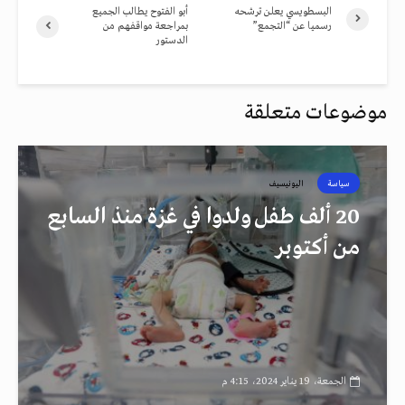
البسطويسي يعلن ترشحه
أبو الفتوح يطالب الجميع
رسميا عن “التجمع”
بمراجعة مواقفهم من
الدستور
موضوعات متعلقة
سياسة
اليونيسيف
20 ألف طفل ولدوا في غزة منذ السابع
من أكتوبر
الجمعة، 19 يناير 2024، 4:15 م