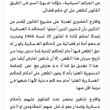
عن الجرائم السياسية، مؤكدا ضرورة السير فى الطريق
القانون للطعن على اى حكم قضائى.
واقترح الخضيرى تعديلا على مشروع القانون المقدم من
النائبين بأن المدنيين الذين أحيلوا للمحاكمة العسكرية
إعمالا لحكم المادة 6 لقانون 25 لسنة 1966 وصدرت
ضدهم أحكام قضائية من المحاكم العسكرية يكون له
حق الطعن فيها أمام المحاكم المدنية لمدة ستين يوما من
تاريخ سريان هذا الطعن، إلا أن شاهين اعترض أيضا على
هذا التعديل مؤكدا أنه يتعارض مع نص المحكمة
الدستورية العليا بأنه لا يجوز الطعن على أحكام المحاكم
العسكرية العليا أمام محاكم مدنية لأنها تضعها فى
مرتبة اقل منها.
واقترح شاهين بحصر عدد المحكوم عليهم بأحكام
عسكرية وإصدار عفو شامل عنهم للمظلومين او الذى