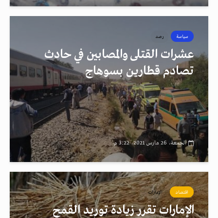
سياسة
رصد
عشرات القتلى والمصابين في حادث
تصادم قطارين بسوهاج
الجمعة، 26 مارس 2021، 3:22 م
اقتصاد
الإمارات
الإمارات تقرر زيادة توريد القمح