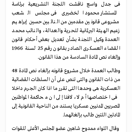
فى جدل واسع ناقشت اللجنة التشريعية برئاسة
المستشار محمود الخضيرى فى مجلس الشعب
مشروعى قانونين مقدمين من النائبين حسين إبراهيم
زعيم الهيئة البرلمانية للحرية والعدالة، والنائب محمد
العمدة وكيل اللجنة بشأن تعديل بعض أحكام قانون
القضاء العسكرى الصادر بقانون رقم 25 لسنة 1966
وإلغاء نص المادة السادسة من هذا القانون
.
وطالب العمدة خلال مشروع قانونه بإلغاء نص المادة 48
من ذات القانون والتى تنص على أن السلطات القضائية
العسكرية هى وحدها التى تقرر ما اذا كان الجرم داخلا
فى اختصاصها أم لا، لافتا إلى ان محاكمة المواطنين
المصريين المدنيين عسكريا يستند من الناحية القانونية إلى
المادتين اللتين طالب بإلغائهما.
وقال اللواء ممدوح شاهين عضو المجلس الأعلى للقوات