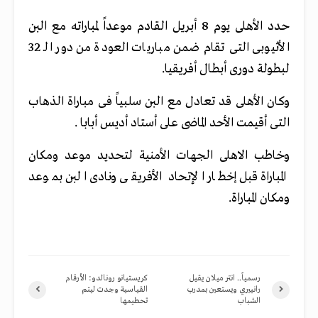
حدد الأهلى يوم 8 أبريل القادم موعداً لمباراته مع البن
الأثيوبى التى تقام ضمن مباريات العودة من دور الـ 32
لبطولة دورى أبطال أفريقيا.
وكان الأهلى قد تعادل مع البن سلبياً فى مباراة الذهاب
التى أقيمت الأحد الماضى على أستاد أديس أبابا .
وخاطب الاهلى الجهات الأمنية لتحديد موعد ومكان
المباراة قبل إخطار الإتحاد الأفريقى ونادى البن بموعد
ومكان المباراة.
رسمياً.. انتر ميلان يقيل
كريستيانو رونالدو: الأرقام
رانييري ويستعين بمدرب
القياسية وجدت ليتم
الشباب
تحطيمها