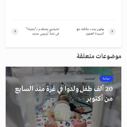
بوفون يمدد علاقته مع
تشيلسى يصطدم بـ”بنفيكا”
السيدة العجوز
فى تحدٍّ أوروبى جديد
موضوعات متعلقة
سياسة
اليونيسيف
20 ألف طفل ولدوا في غزة منذ السابع
من أكتوبر