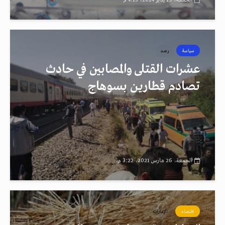
الجمعة، 19 يناير 2024، 4:15 م
سياسة
رصد
عشرات القتلى والمصابين في حادث
تصادم قطارين بسوهاج
الجمعة، 26 مارس 2021، 3:22 م
اقتصاد
الإمارات