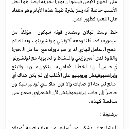
على الظهير الأيمن فيبدو أن بونيرا بخبرته أيضاً هو الحل
الأنسب خاصة أنه يمرّ بفترة طيبة هذه الأيام وهو معتاد
على اللعب كظهير ايمن.
خط وسط الميلان ومصدر قوته سيكون مؤلفاً من
سيدورف كما قلنا ومعه أنتونيني ونوتشيرينو ، وبذلك تم
دمج العامل المهاري لدى سيدورف مع عامل الخبرة
والقوة لدى أمبروزيني والنشاط والحيوية مع نوتشيرنو
في حين أن الخط الأمامي سيتكون من بواتينغ
وإبراهميوفيتش وروبينيو على الأغلب إن لم يكن هناك أي
مانع نتيجة الإصابات وإلا فإن ماكسي لوبيز سيكون
حاضراً إلى جانب إبراهيموفيتش لأن الشعراوي صغير على
منافسة كهذه .
برشلونة :
البرشا يعاني بشكل من أساسي من غياب إصابة أدريانو