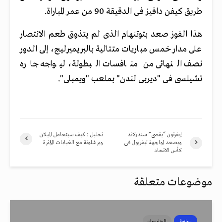
طريق كيفن دافيز فى الدقيقة 90 من عمر المباراة.
هذا الفوز صعد بتوتنهام الذى لم يتذوق طعم الانتصار
على مدار خمس مباريات متتالية بالبريميرليج، إلى الدور
نصف النهائى من منافسات البطولة، ليواجه جاره
تشيلسى فى "ديربى لندن" بملعب "ويمبلى".
إيفرتون “يقصى” سندرلاند
تحليل : كيف سيتعامل الميلان
ويصعد لمواجهة ليفربول فى
وبرشلونة مع الغيابات المؤثرة
كأس الاتحاد
موضوعات متعلقة
سياسة
اليونيسيف