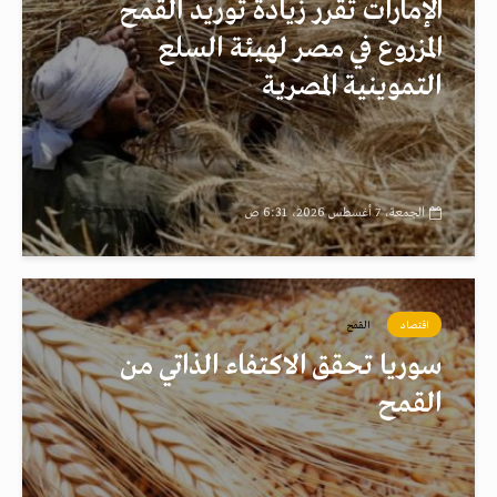
الإمارات تقرر زيادة توريد القمح
المزروع في مصر لهيئة السلع
التموينية المصرية
الجمعة، 7 أغسطس 2026، 6:31 ص
اقتصاد
القمح
سوريا تحقق الاكتفاء الذاتي من
القمح