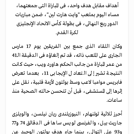
أهداف مقابل هدف واحد، فى المباراة التى جمعتهما،
مساء اليوم بملعب "وايت هارت لين"، ضمن مباريات
الدور ربع النهائى، فى بطولة كأس الاتحاد الإنجليزى
لكرة القدم.
وكان اللقاء الذى جمع بين الفريقين يوم 17 مارس
الجارى على الملعب ذاته، قد تم إلغاؤه فى الدقيقة الـ41
من عمر المباراة من جانب الحكم هاورد ويب، حيث كانت
النتيجة تشير إلى التعادل الإيجابى 11، بعدما تعرض
فابريس موامبا لاعب وسط بولتون لأزمة قلبية، نقل على
إثرها إلى المستشفى، قبل أن تتحسن حالته الصحية منذ
ساعات.
أحرز ثلاثية توتنهام، النيوزيلندى ريان نيلسن، والويلزى
جاريث بيل، والفرنسى لويس ساها فى الدقائق 74 و77
و93 على التوالى، بينما جاء هدف بولتون الوحيد عن