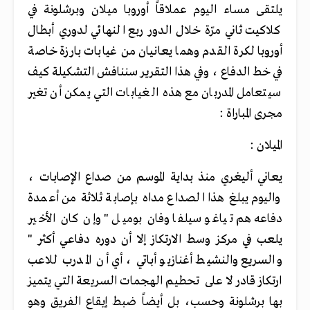
يلتقى مساء اليوم عملاقاً أوروبا ميلان وبرشلونة في
كلاكيت ثاني مرّة خلال الدور ربع النهائي لدوري أبطال
أوروبا لكرة القدم وهما يعانيان من غيابات بارزة خاصة
في خط الدفاع ، وفي هذا التقرير سننافش التشكيلة كيف
سيتعامل المدربان مع هذه الغيابات التي يمكن أن تغير
مجرى المباراة ‬:
الميلان :
يعاني أليغري منذ بداية الموسم من صداع الإصابات ،
واليوم يبلغ هذا الصداع مداه بإصابة ثلاثة من أعمدة
دفاعه هم تياغو سيلفا وفان بوميل " وإن كان الأخير
يلعب في مركز وسط الارتكاز إلا أن دوره دفاعي أكثر "
والسريع والنشيط أغنازيو أباتي ، أي أن المدرب للاعب
ارتكاز قادر لا على تحطيم الهجمات السريعة التي يتميز
بها برشلونة وحسب، بل أيضاً ضبط إيقاع الفريق وهو