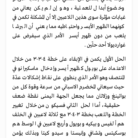
وخضوع أبدال للعملية ، وهو إن لم يكن يعاني من
غيابات مؤثرة سوى هذين اللاعبين إلا أن المشكلة تكمن في
كونهما الظهير الأيسر واحتياطيه مما يعني أن البرشا
يلعب من دون ظهير أيسر الأمر الذي سيفرض على
غوارديولا أحد حلّين .
الحل الأول يكمن في الإبقاء على خطة ٤-٣-٣ من خلال
الاعتماد على بويول كظهير أيسر وإدخال ماسكيرانو في
المنتصف وهو الأمر الذي ينطوي على نقاط إشكالات عدّة
حيث سيعاني المخضرم الاسباني من سرعة وقوة كل من
بواتينغ وزلاتان مما يجعل الجهة اليمنى نقطة ضعف
حقيقية، أما الحل الثاني فسيكون من خلال تغيير
الخطة واللعب بخطة ٣-٤-٣ مع ثلاثة لاعبين في الخلف
هم ألفيس وبيكيه وبويول وأربع لاعبين في الوسط هم
بوسكيتس وتشافي وإنيستا و سيدو كيتا وبذلك يؤمن