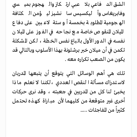
الشق الدفاعي بلاعبي ارتكاز والهجوم بميسي
وفابريغاس وأليكسيس سانشيز ليؤمن الكثافة
الهجومية المطلوبة بخمسة أو ستة لاعبين على دفاع
الميلان المنقوص خاصة مع نجاحه في الفوز على الميلان
نفسه في الدور الأول باتباع نفس الخطة ، لكن المشكلة
تكمن في أن ميلان خبر برشلونة بهذا الأسلوب وبالتالي قد
يكون من الصعب تكراره معه .
تلك هي أهم الوسائل التي يتوقع أن يتبعها المدربان
لاستدراك مسألة النقص العددي ،لكننا لا نعلم ماذا
يخبئ لنا كل من المدربين في جعبته ، وقد نرى حركات
أخرى غير متوقعة من كليهما لأن مباراة كهذه تحتمل
كثيراً من المفاجئات …..