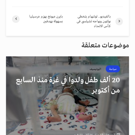
بالفيديو.. توتنهام يتخطى
بايرن ميونخ يهزم مرسيليا
بولتون ويواجه تشيلسى فى
بسهولة بهدفين
كأس الاتحاد
موضوعات متعلقة
سياسة
اليونيسيف
20 ألف طفل ولدوا في غزة منذ السابع
من أكتوبر