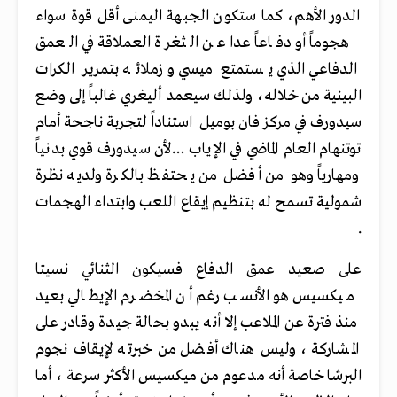
الدور الأهم، كما ستكون الجبهة اليمنى أقل قوة سواء
هجوماً أو دفاعاً عدا عن الثغرة العملاقة في العمق
الدفاعي الذي يستمتع ميسي وزملائه بتمرير الكرات
البينية من خلاله، ولذلك سيعمد أليغري غالباً إلى وضع
سيدورف في مركز فان بوميل استناداً لتجربة ناجحة أمام
توتنهام العام الماضي في الإياب …لأن سيدورف قوي بدنياً
ومهارياً وهو من أفضل من يحتفظ بالكرة ولديه نظرة
شمولية تسمح له بتنظيم إيقاع اللعب وابتداء الهجمات
.
على صعيد عمق الدفاع فسيكون الثنائي نسيتا
ميكسيس هو الأنسب رغم أن المخضرم الإيطالي بعيد
منذ فترة عن الملاعب إلا أنه يبدو بحالة جيدة وقادر على
المشاركة ، وليس هناك أفضل من خبرته لإيقاف نجوم
البرشا خاصة أنه مدعوم من ميكسيس الأكثر سرعة ، أما