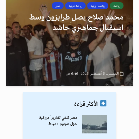
رياضة
رياضة اوربية
رياضة عربية
صور
رصد
محمد صلاح يصل طرابزون وسط
استقبال جماهيري حاشد
الخميس، 6 أغسطس 2026، 6:46 ص
الأكثر قراءة
مصر تنفي تقارير أميركية
حول هجوم دمياط