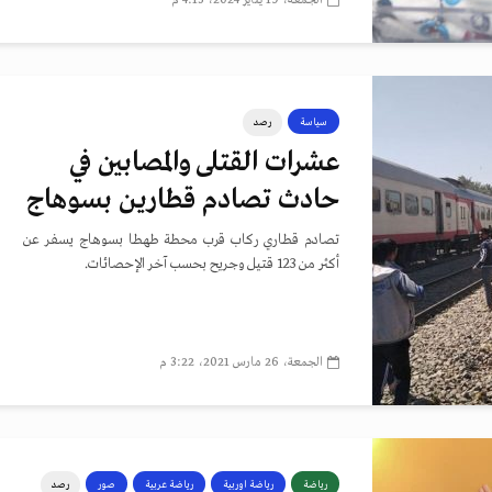
الجمعة، 19 يناير 2024، 4:15 م
سياسة
رصد
عشرات القتلى والمصابين في
حادث تصادم قطارين بسوهاج
تصادم قطاري ركاب قرب محطة طهطا بسوهاج يسفر عن
أكثر من 123 قتيل وجريح بحسب آخر الإحصائات.
الجمعة، 26 مارس 2021، 3:22 م
رياضة
رياضة اوربية
رياضة عربية
صور
رصد