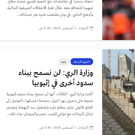
دخوله رسميا في مفاوضات مع النجم المصري محمد صلاح،
تمهيدا للتعاقد معه خلال فترة الانتقالات الصيفية الحالية.
وأوضح النادي، في بيان مقتضب نشره عبر حساباته...
الأربعاء، 5 أغسطس 2026، 6:46 ص
الشرق الاوسط
رصد
وزارة الري: لن نسمح ببناء
سدود أخرى في إثيوبيا
أكدت وزارة الري، الثلاثاء، أنها لن تسمح ببناء سدود إثيوبية
جديدة على مجرى نهر النيل، مجددة تمسكها بالتوصل إلى
اتفاق قانوني ملزم ينظم ملء وتشغيل سد النهضة ويضمن
تبادل البيانات مع دولتي المصب، مصر والسودان. جاء ذلك...
الأربعاء، 5 أغسطس 2026، 6:44 ص