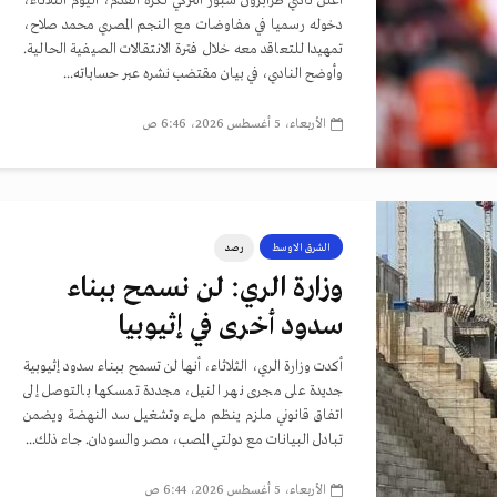
أعلن نادي طرابزون سبور التركي لكرة القدم، اليوم الثلاثاء،
دخوله رسميا في مفاوضات مع النجم المصري محمد صلاح،
تمهيدا للتعاقد معه خلال فترة الانتقالات الصيفية الحالية.
وأوضح النادي، في بيان مقتضب نشره عبر حساباته...
الأربعاء، 5 أغسطس 2026، 6:46 ص
الشرق الاوسط
رصد
وزارة الري: لن نسمح ببناء
سدود أخرى في إثيوبيا
أكدت وزارة الري، الثلاثاء، أنها لن تسمح ببناء سدود إثيوبية
جديدة على مجرى نهر النيل، مجددة تمسكها بالتوصل إلى
اتفاق قانوني ملزم ينظم ملء وتشغيل سد النهضة ويضمن
تبادل البيانات مع دولتي المصب، مصر والسودان. جاء ذلك...
الأربعاء، 5 أغسطس 2026، 6:44 ص