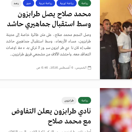
رياضة
رياضة اوربية
رياضة عربية
صور
رصد
محمد صلاح يصل طرابزون
وسط استقبال جماهيري حاشد
وصل النجم محمد صلاح، على متن طائرة خاصة إلى مدينة
طرابزون، مساء الأربعاء، وسط استقبال جماهيري حاشد
عقب إعلان نادي طرابزون سبور التركي بدء مفاوضات
التعاقد معه. واحتشد الآلاف من مشجعي فريق طرابزون...
الخميس، 6 أغسطس 2026، 6:46 ص
رياضة
طرابزون
نادي طرابزون يعلن التفاوض
مع محمد صلاح