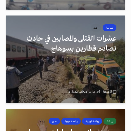
سياسة
رصد
عشرات القتلى والمصابين في حادث
تصادم قطارين بسوهاج
الجمعة، 26 مارس 2021، 3:22 م
رياضة
رياضة اوربية
رياضة عربية
صور
رصد