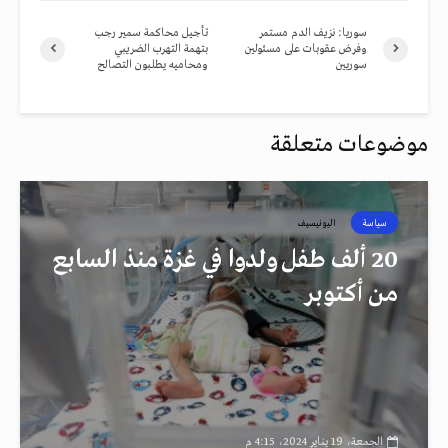
سوريا: نزيف الدم مستمر
تأجيل محاكمة سمير رجب
وفرض عقوبات على مسئولين
بتهمة التهرب الضريبي
سوريين
ومحاميه يطلبون التصالح
موضوعات متعلقة
سياسة
اليونيسيف
20 ألف طفل ولدوا في غزة منذ السابع
من أكتوبر
الجمعة، 19 يناير 2024، 4:15 م