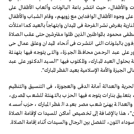
ات والأطفال، حيث انتشر باعة البالونات وألعاب الأطفال على
لى وجوه الأطفال الوافداين مع زويهم، وقام الشباب والأطفال
ارية بغرض نشر الفرحة فى الميدان وابتهاجاً بالعيد كما امتلأت
طفى محمود بالمواطنين الذين ظلوا مفترشين حتى عقب الصلاة
ون بالبلونات التى انتشرت فى أنحاء الميدان وعلق عمال حى
ور على عبد الرحمن محافظ الجيزة، والتى يتوجه فيها بتهنئة
ية بحلول العيد المبارك، والمكتوب فيها "السيد الدكتور على عبد
 الجيزة والأمة الإسلامية بعيد الفطر المبارك".
ية والعدالة أمانة الدقى والعجوزة، فى التنسيق والتنظيم
ك، بتعليق بنارات يتوجه فيها الحزب بالتهنئة للشعب المصرى،
ة والعدالة يهنئ شعب مصر بعيد الفطر المبارك، حزب أسسه
ين"، هذا بالإضافة إلى تخصيص أماكن للسيدات لإقامة الصلاة
وداء اللون، للفصل بين الرجال والسيدات أثناء إقامة الصلاة.