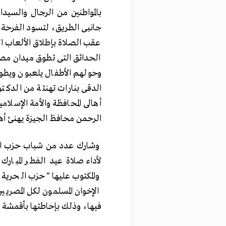
بالمواطنين من الرجال والسيد
جانبى الطريق، لتسود الفرحة ع
عقب الصلاة بإطلاق الألعاب الن
الحدائق التى تطوق ميدان مص
وحولهم الأطفال يلعبون ويطوف
الدقى بنارات تهنئة من الدكت
أهالى المحافظة والأمة الإسلام
الرحمن محافظ الجيزة يهنئ أهالى
وشارك عدد من شباب حزب الحر
لأداء صلاة عيد الفطر المبار
والمكتوب عليها "حزب الحري
الإخوان المسلمون لكل المصري
فيها، وذلك بإحاطتها بأقمشة س