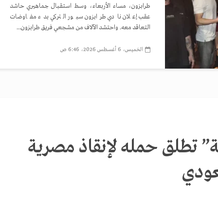
طرابزون، مساء الأربعاء، وسط استقبال جماهيري حاشد
عقب إعلان نادي طرابزون سبور التركي بدء مفاوضات
التعاقد معه. واحتشد الآلاف من مشجعي فريق طرابزون...
الخميس، 6 أغسطس 2026، 6:46 ص
ية” تطلق حمله لإنقاذ مصرية
عودي