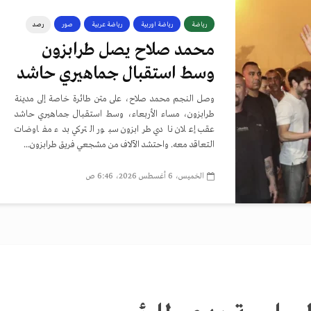
رياضة
رياضة اوربية
رياضة عربية
صور
رصد
محمد صلاح يصل طرابزون
وسط استقبال جماهيري حاشد
وصل النجم محمد صلاح، على متن طائرة خاصة إلى مدينة
طرابزون، مساء الأربعاء، وسط استقبال جماهيري حاشد
عقب إعلان نادي طرابزون سبور التركي بدء مفاوضات
التعاقد معه. واحتشد الآلاف من مشجعي فريق طرابزون...
الخميس، 6 أغسطس 2026، 6:46 ص