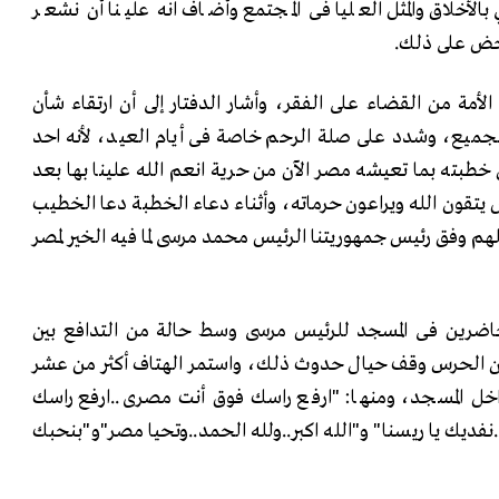
بالأخلاق والمثل العليا فى المجتمع وأضاف انه علينا أن نشعر
يحض على ذلك.
الأمة من القضاء على الفقر، وأشار الدفتار إلى أن ارتقاء شأن
لجميع، وشدد على صلة الرحم خاصة فى أيام العيد، لأنه احد
 خطبته بما تعيشه مصر الآن من حرية انعم الله علينا بها بعد
ص يتقون الله ويراعون حرماته، وأثناء دعاء الخطبة دعا الخطيب
هم وفق رئيس جمهوريتنا الرئيس محمد مرسى لما فيه الخير لمصر
حاضرين فى المسجد للرئيس مرسى وسط حالة من التدافع بين
 أن الحرس وقف حيال حدوث ذلك، واستمر الهتاف أكثر من عشر
اخل المسجد، ومنها: "ارفع راسك فوق أنت مصرى..ارفع راسك
.نفديك يا ريسنا" و"الله اكبر..ولله الحمد..وتحيا مصر"و"بنحبك