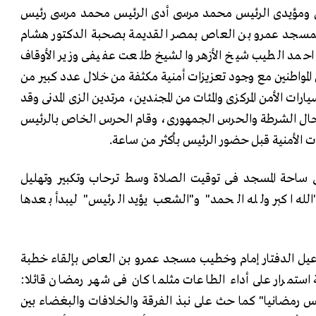
ن ومؤيدى الرئيس محمد مرسى أدى الرئيس محمد مرسى رئيس
 بمسجد عمرو بن العاص بمصر القديمة بصحبة الدكتور هشام
 احمد الطيب شيخ الأزهر والشيخ طلعت عفيفى وزير الأوقاف
مواطنين مع وجود تعزيزات أمنية مكثفة من خلال عدد كبير من
ات الأمن المركزى والمئات من المجندين، مرتدين الزى المدنى وقد
رجال الشرطة والحرس الجمهورى، وقام الحرس الخاص بالرئيس
ت الأمنية قبل حضور الرئيس بأكثر من ساعة.
ساحة المسجد فى توقيت الصلاة وسط ترحاب وتكبير وتهليل
"الله اكبر ولله الحمد" و"الشعب يؤيد الرئيس" ليبدأ بعدها
عيل الدفتار إمام وخطيب مسجد عمرو بن العاص بإلقاء خطبة
ة استمرار على أداء الطاعات مثلما كان فى شهر رمضان قائلا:
يس رمضانيا" كما حث على نبذ الفرقة والخلافات والبغضاء بين