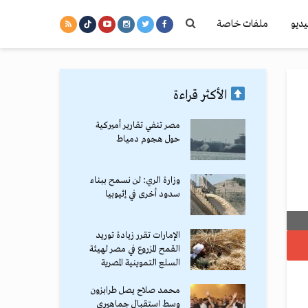
يديو
ملفات خاصة
الأكثر قراءة
مصر تنفي تقارير أميركية
حول هجوم دمياط
وزارة الري: لن نسمح ببناء
سدود أخرى في إثيوبيا
الإمارات تقرر زيادة توريد
القمح المزروع في مصر لهيئة
السلع التموينية المصرية
محمد صلاح يصل طرابزون
وسط استقبال جماهيري