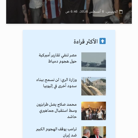
الخميس، 6 أغسطس 2026، 6:46 ص
الأكثر قراءة
مصر تنفي تقارير أميركية
حول هجوم دمياط
وزارة الري: لن نسمح ببناء
سدود أخرى في إثيوبيا
محمد صلاح يصل طرابزون
وسط استقبال جماهيري
حاشد
ترامب يوقف الهجوم الكبير
ضد إيران