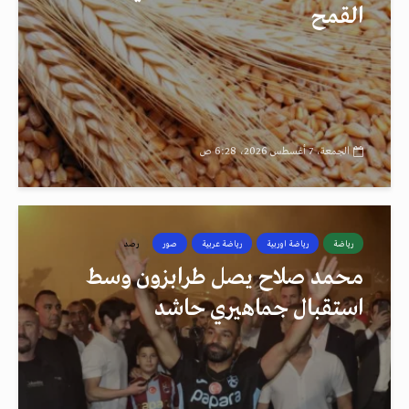
القمح
الجمعة، 7 أغسطس 2026، 6:28 ص
رياضة
رياضة اوربية
رياضة عربية
صور
رصد
محمد صلاح يصل طرابزون وسط
استقبال جماهيري حاشد