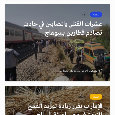
سياسة
رصد
عشرات القتلى والمصابين في حادث
تصادم قطارين بسوهاج
الجمعة، 26 مارس 2021، 3:22 م
اقتصاد
الإمارات
الإمارات تقرر زيادة توريد القمح