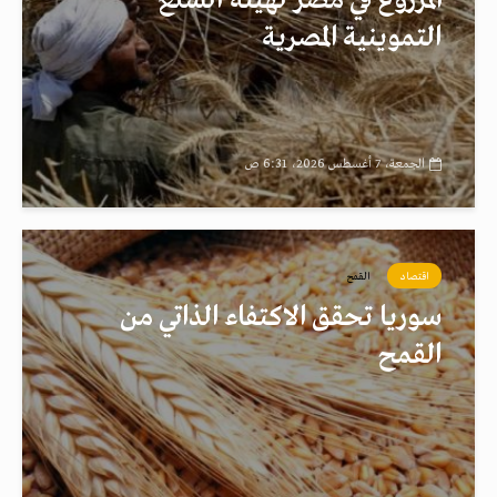
المزروع في مصر لهيئة السلع
التموينية المصرية
الجمعة، 7 أغسطس 2026، 6:31 ص
اقتصاد
القمح
سوريا تحقق الاكتفاء الذاتي من
القمح