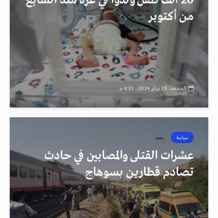
20 ألف طفل ولدوا في غزة منذ السابع
من أكتوبر
الجمعة، 19 يناير 2024، 4:15 م
سياسة
رصد
عشرات القتلى والمصابين في حادث
تصادم قطارين بسوهاج