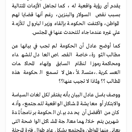
يقدم أى رؤية واقعية له ، كما تجاهل الأزمات المتتالية
بسبب نقص السولار والبنزين، رغم أنها قضايا تهم
المواطن، واكتفت الحكومة بإلقاء وزير البترول للأزمة
علي غيره عندما جاء للتحدث عنها في المجلس.
كما أوضح عادل أن الحكومة لم تجب في بيانها عن
مطالب الثورة، خاصة القصاص العادل للشهداء
ومحاكمة رموز النظام السابق وإنهاء المحاكمات
العسكرية .،متسائلاً ،هل لا تسمع الحكومة هذه
المطالب ؟؟ ولماذا لا تجيب عنها؟؟
ووصف باسل عادل البيان بأنه يفتقر لكل لغات السياسة
والابتكار أو معايشة المشاكل الواقعية للمجتمع، وأنه
كان من الأفضل أن يحدد بيان الحكومة برنامجاً لمدة
شهرين يتم خلالهما معالجة المشاكل الواضحة التى
يعانى منها المواطن والمجتمع بشكل عام طوال فترة المرحلة