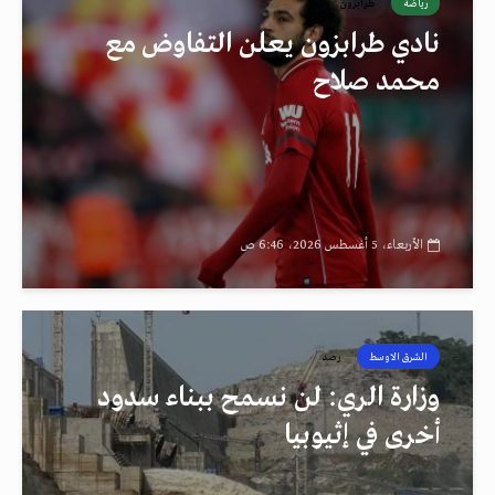
رياضة
طرابزون
نادي طرابزون يعلن التفاوض مع
محمد صلاح
الأربعاء، 5 أغسطس 2026، 6:46 ص
الشرق الاوسط
رصد
وزارة الري: لن نسمح ببناء سدود
أخرى في إثيوبيا