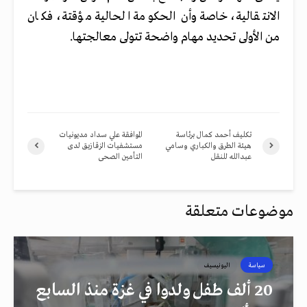
الانتقالية، خاصة وأن الحكومة الحالية مؤقتة، فكان
من الأولى تحديد مهام واضحة تتولى معالجتها.
تكليف أحمد كمال برئاسة
الموافقة علي سداد مديونيات
هيئة الطرق والكباري وسامي
مستشفيات الزقازيق لدى
عبدالله للنقل
التأمين الصحى
موضوعات متعلقة
سياسة
اليونيسيف
20 ألف طفل ولدوا في غزة منذ السابع