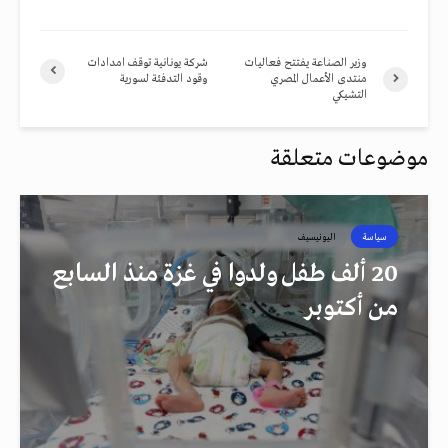
وزير الصناعة يفتتح فعاليات
شركة يونانية توقف امدادات
منتدى الأعمال المصري
وقود التدفئة لسورية
التشيكي
موضوعات متعلقة
سياسة
اليونيسيف
20 ألف طفل ولدوا في غزة منذ السابع
من أكتوبر