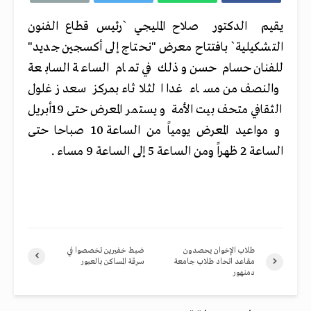
يقيم الدكتور صلاح المليجي `رئيس قطاع الفنون
التشكيلية` بافتتاح معرض "نحتاج إلى أكسجين جديد"
للفنان حسام حسن وذلك في تمام الساعة السابعة
والنصف من مساء غدا الثلاثاء بمركز سعد زغلول
الثقافي متحف بيت الأمة و يستمر المعرض حتى 19أبريل
و مواعيد المعرض يومياً من الساعة 10 صباحا حتى
الساعة 2 ظهراً ومن الساعة 5 إلى الساعة 9 مساء .
طلاب الإخوان يحصدون
ضبط خفيرين تخصصوا في
مقاعد اتحاد طلاب جامعة
سرقة المساكن بالعبور
دمنهور