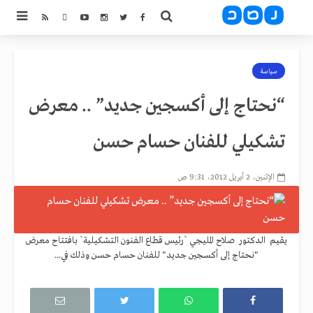
سياسة
“نحتاج إلى أكسجين جديد” .. معرض
تشكيلي للفنان حسام حسن
الإثنين، 2 أبريل 2012، 9:31 ص
يقيم الدكتور صلاح المليجي `رئيس قطاع الفنون التشكيلية` بافتتاح معرض
"نحتاج إلى أكسجين جديد" للفنان حسام حسن وذلك في...