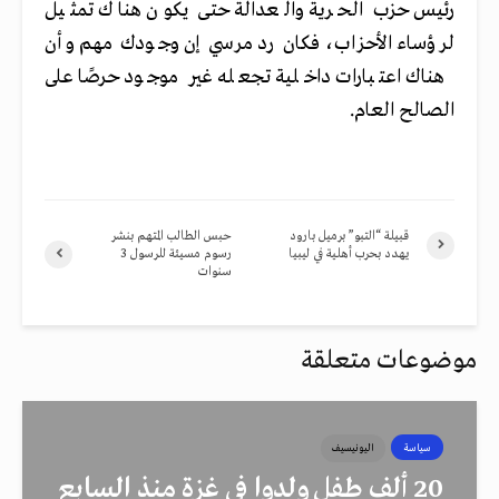
رئيس حزب الحرية والعدالة حتى يكون هناك تمثيل
لرؤساء الأحزاب، فكان رد مرسي إن وجودك مهم وأن
هناك اعتبارات داخلية تجعله غير موجود حرصًا على
الصالح العام.
قبيلة “التبو” برميل بارود
حبس الطالب المتهم بنشر
يهدد بحرب أهلية في ليبيا
رسوم مسيئة للرسول 3
سنوات
موضوعات متعلقة
سياسة
اليونيسيف
20 ألف طفل ولدوا في غزة منذ السابع