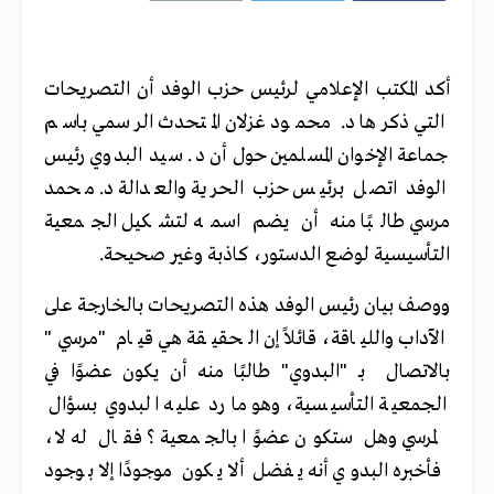
أكد المكتب الإعلامي لرئيس حزب الوفد أن التصريحات
التي ذكرها د. محمود غزلان المتحدث الرسمي باسم
جماعة الإخوان المسلمين حول أن د. سيد البدوي رئيس
الوفد اتصل برئيس حزب الحرية والعدالة د. محمد
مرسي طالبًا منه أن يضم اسمه لتشكيل الجمعية
التأسيسية لوضع الدستور، كاذبة وغير صحيحة.
ووصف بيان رئيس الوفد هذه التصريحات بالخارجة على
الآداب واللياقة، قائلاً إن الحقيقة هي قيام "مرسي"
بالاتصال بـ "البدوي" طالبًا منه أن يكون عضوًا في
الجمعية التأسيسية، وهو ما رد عليه البدوي بسؤال
لمرسي وهل ستكون عضوًا بالجمعية ؟ فقال له لا،
فأخبره البدوي أنه يفضل ألا يكون موجودًا إلا بوجود