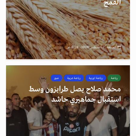
القمح
الجمعة، 7 أغسطس 2026، 6:28 ص
رياضة
رياضة اوربية
رياضة عربية
صور
رصد
محمد صلاح يصل طرابزون وسط
استقبال جماهيري حاشد