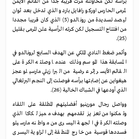
برأسه لكن محاولته مرت قريبة جدا من القائم الأيمن
لمرمى الحارس اوركو رافايل باردو الذي تدخل بعد ثوان
ليصد تسديدة من رونالدو (5) الذي كان قريبا مجددا
من افتتاح التسجيل لكن كرته الرأسية علن المرمى بقليل
(25).
وأثمر ضغط النادي الملكي عن الهدف السابع لرونالدو في
المسابقة هذا الموسم وذلك عندما وصلته الكرة على
القائم الأيسر إثر عرضية من البرازيلي مارسيلو عجز
هيغواين عن إصابتها برأسه فوصلت إلى النجم البرتغالي
الذي أودعها في الشباك الخالية (26).
وواصل رجال مورينيو أفضليتهم المطلقة على اللقاء
وتمكنوا من تعزيز تقدمهم بهدف مميز لكاكا الذي
وصلته الكرة في الجهة اليسرى من مواطنه مارسيلو
فسددها قوسية من خارج المنطقة إلى الزاوية اليسرى