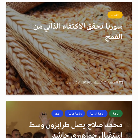
اقتصاد
القمح
سوريا تحقق الاكتفاء الذاتي من
القمح
الجمعة، 7 أغسطس 2026، 6:28 ص
رياضة
رياضة اوربية
رياضة عربية
صور
رصد
محمد صلاح يصل طرابزون وسط
استقبال جماهيري حاشد