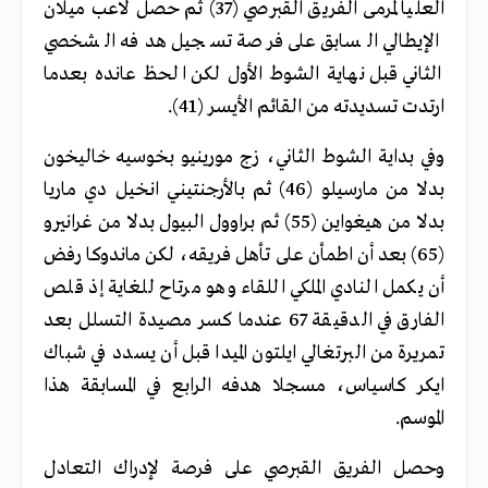
العليا لمرمى الفريق القبرصي (37) ثم حصل لاعب ميلان
الإيطالي السابق على فرصة تسجيل هدفه الشخصي
الثاني قبل نهاية الشوط الأول لكن الحظ عانده بعدما
ارتدت تسديدته من القائم الأيسر (41).
وفي بداية الشوط الثاني، زج مورينيو بخوسيه خاليخون
بدلا من مارسيلو (46) ثم بالأرجنتيني انخيل دي ماريا
بدلا من هيغواين (55) ثم براوول البيول بدلا من غرانيرو
(65) بعد أن اطمأن على تأهل فريقه، لكن ماندوكا رفض
أن يكمل النادي الملكي اللقاء وهو مرتاح للغاية إذ قلص
الفارق في الدقيقة 67 عندما كسر مصيدة التسلل بعد
تمريرة من البرتغالي ايلتون الميدا قبل أن يسدد في شباك
ايكر كاسياس، مسجلا هدفه الرابع في المسابقة هذا
الموسم.
وحصل الفريق القبرصي على فرصة لإدراك التعادل