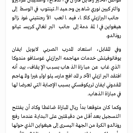
مواطن الأخير رافايل فاران في الدفاع، واستيبان غرانيرو
والتركيين نوري شاهين وحميد التينتوب في الوسط إلى
جانب البرازيلي كاكا، فيما لعب الأرجنتيني غونزالو
هيغواين في المقدمة إلى جانب البرتغالي كريستيانو
رونالدو.
وفي المقابل، استعاد المدرب الصربي لابويل ايفان
يوفانوفيتش خدمات مهاجمه البرازيلي غوستافو مندوكا
الذي غاب عن مباراة الذهاب بسبب الإيقاف، بيد أنه
افتقد البرازيلي الآخر المدافع مارسيلو اوليفيرا والمهاجم
المقدوني ايفان تريكوفسكي بسبب الإصابة التي تعرضا لها
في مباراة الذهاب.
وكما كان متوقعا بدأ ريال المباراة ضاغطا وكاد أن يفتتح
التسجيل بعد أقل من دقيقتين على البداية عندما رفع
رونالدو الكرة من الجهة اليسرى إلى هيغواين الذي حولها