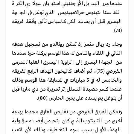
عندما مرر البديل الأرجنتيني استيبان سولاري الكرة
لقنستانتينوس خرالامبيديس الذي توغل في الجهة
اليسرى قبل أن يسدد لكن كاسياس تألق وأنقذ فريقه
(73)
وجاء رد ريال مثمرا إذ تمكن رونالدو من تسجيل هدفه
الثاني في اللقاء والثامن له هذا الموسم بركلة حرة سددها
من الجهة اليسرى إلى الزاوية اليسرى العليا للمرمى
القبرصي (75)، ثم أضاف كاليخون الهدف الرابع لفريقه
والخامس له في 5 مباريات في المسابقة هذا الموسم وذلك
عندما كسر مصيدة التسلل إثر تمريرة من دي ماريا قبل
أن يتوغل يم يسدد على يمين الحارس (80).
وتمكن الفريق القبرصي من تقليص الفارق مجددا بهدية
أخرى من التينتوب الذي كان يتحمل أيضا مسؤولية
الهدف الأول بسبب سوء التغطية، وذلك لأن لاعب