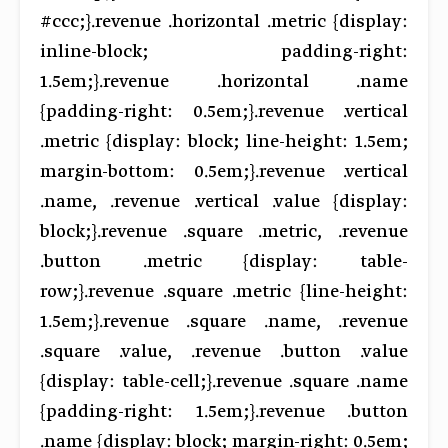
#ccc;}.revenue .horizontal .metric {display:
inline-block; padding-right:
1.5em;}.revenue .horizontal .name
{padding-right: 0.5em;}.revenue .vertical
.metric {display: block; line-height: 1.5em;
margin-bottom: 0.5em;}.revenue .vertical
.name, .revenue .vertical .value {display:
block;}.revenue .square .metric, .revenue
.button .metric {display: table-
row;}.revenue .square .metric {line-height:
1.5em;}.revenue .square .name, .revenue
.square .value, .revenue .button .value
{display: table-cell;}.revenue .square .name
{padding-right: 1.5em;}.revenue .button
.name {display: block; margin-right: 0.5em;