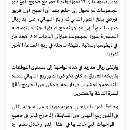
ابويل نيقوسيا في 17 تموز/يوليو الماضي مع طموح بلوغ دور
المجموعات ثم تحول إلى حلم بعد أن أصبح أول فريق
قبرصي يبلغ الدور الثاني ثم ربع النهائي، على يد ريال
مدريد الذي أنهى مواجهته مع فريق الجزيرة المتوسطية
الصغيرة بفوزه بمجموعة مباراتي الذهاب 8-2 كونه فاز
في نيقوسيا بثلاثية نظيفة سجله في ربع الساعة الأخير
تقريبا.
وارتقى ريال مدريد في هذه المواجهة إلى مستوى التوقعات
وتاريخه العريق إذ كان يخوض الدور ربع النهائي للمرة
التاسعة والعشرين في تاريخه وتمكن من الخروج فائزا
للمرة الثالثة والعشرين.
وحافظ المدرب البرتغالي جوزيه مورينيو على سجله المثالي
في الدور ربع النهائي من المسابقة، إذ خرج فائزا في جميع
المواجهات التي خاضها في هذا الدور خلال مشواره