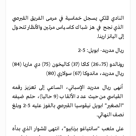
النادي الملكي يسجل خماسية في مرمى الفريق القبرصي
الذي نجح في هز شباك كاسياس مرتين والأنظار تتحول
إلى اليانز ارينا.
ريال مدريد- ابويل: 5-2
رونالدو (26،75) كاكا (37) كاليخون (75) دي ماريا (84)
ريال مدريد، ماندوكا (67) سولاري (80)
أنهى ريال مدريد الإسباني، الساعي إلى تعزيز رقمه
القياسي من حيث عدد الألقاب (9 حاليا)، حلم ضيفه
"الصغير" ابويل نيقوسيا القبرصي بالفوز عليه 5-2 وبلغ
نصف النهائي.
على ملعب "سانتياغو برنابيو"، انتهى المشوار الذي بدأه