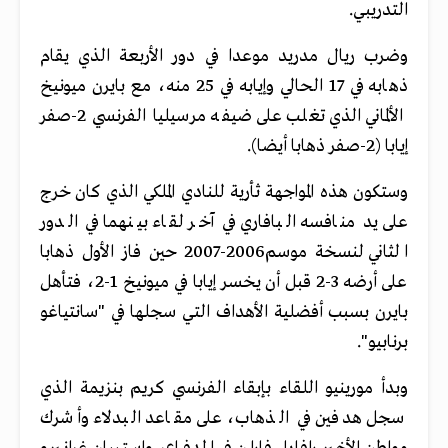
التدريبي.
وضرب ريال مدريد موعدا في دور الأربعة الذي يقام
ذهابه في 17 الحالي وإيابه في 25 منه، مع بايرن ميونيخ
الألماني الذي تغلب على ضيفه مرسيليا الفرنسي 2-صفر
إيابا (2-صفر ذهابا أيضا).
وستكون هذه المواجهة ثأرية للنادي الملكي الذي كان خرج
على يد منافسه البافاري في آخر لقاء بينهما في الدور
الثاني لنسخة موسم2006-2007 حين فاز الأول ذهابا
على أرضه 3-2 قبل أن يخسر إيابا في ميونيخ 1-2، فتأهل
بايرن بسبب أفضلية الأهداف التي سجلها في "سانتياغو
برنابيو".
وبدأ مورينيو اللقاء بإبقاء الفرنسي كريم بنزيمة الذي
سجل هدفين في الذهاب، على مقاعد البدلاء وأشرك