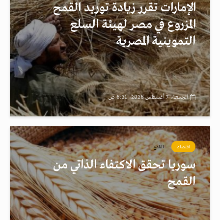
الإمارات تقرر زيادة توريد القمح
المزروع في مصر لهيئة السلع
التموينية المصرية
الجمعة، 7 أغسطس 2026، 6:31 ص
اقتصاد
القمح
سوريا تحقق الاكتفاء الذاتي من
القمح