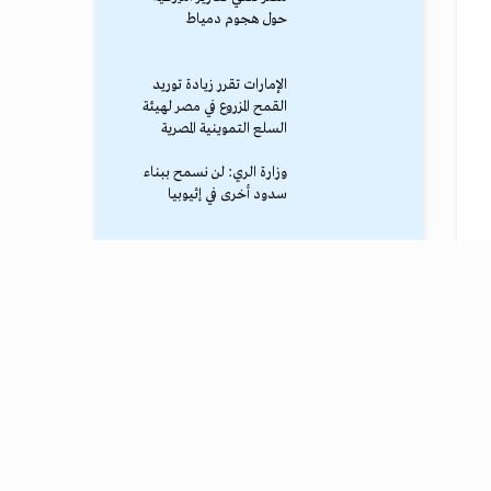
حول هجوم دمياط
الإمارات تقرر زيادة توريد
القمح المزروع في مصر لهيئة
السلع التموينية المصرية
وزارة الري: لن نسمح ببناء
سدود أخرى في إثيوبيا
محمد صلاح يصل طرابزون
وسط استقبال جماهيري
حاشد
ترامب يوقف الهجوم الكبير
ضد إيران