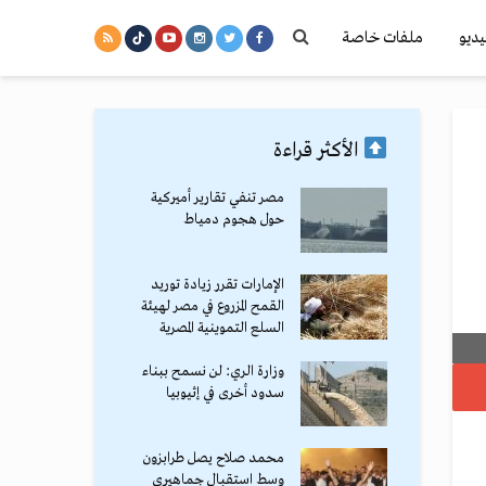
يديو
ملفات خاصة
الأكثر قراءة
مصر تنفي تقارير أميركية
حول هجوم دمياط
الإمارات تقرر زيادة توريد
القمح المزروع في مصر لهيئة
السلع التموينية المصرية
وزارة الري: لن نسمح ببناء
سدود أخرى في إثيوبيا
محمد صلاح يصل طرابزون
وسط استقبال جماهيري