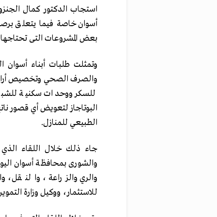
استجاب الدكتور كمال الجنزو
أسوان خاصة فيما يتعلق برصد ا
بعض المشروعات التى تحتاجها ا
وتمثلت طلبات أبناء أسوان ال
والصرف الصحي وتخصيص أراض 
للسكر ووحدات سكنية للشباب
البوتاجاز لتعويض أي قصور نات
الطبيعي للمنازل.
جاء ذلك خلال اللقاء الذي
والشورى بمحافظة أسوان اليوم
والري والزراعة ، والنقل، وا
للاستثمار، ووكيل وزارة التموين