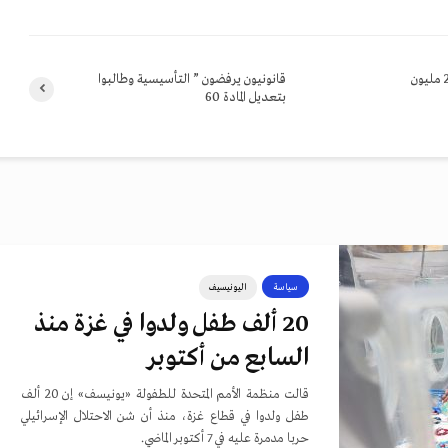
سلامة: الأهرام سدد مليارا و 200 مليون
قانونيون يرفضون ” التأسيسية وطالبوا
بتعديل المادة 60
سياسة
اليونيسيف
20 ألف طفل ولدوا في غزة منذ
السابع من أكتوبر
قالت منظمة الأمم المتحدة للطفولة «يونيسف» إن 20 ألف
طفل ولدوا في قطاع غزة، منذ أن شن الاحتلال الإسرائيلي
حربا مدمرة عليه في 7 أكتوبر الماضي.