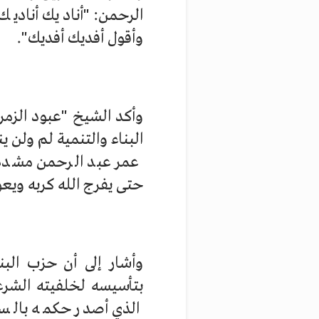
الرحمن: "أناديك أنادي
وأقول أفديك أفديك".
وأكد الشيخ "عبود الزم
البناء والتنمية لم ولن 
عمر عبد الرحمن مشددًا
حتى يفرج الله كربه ويعو
وأشار إلى أن حزب البن
بتأسيسه لخلفيته الشرع
الذي أصدر حكمه بالسم