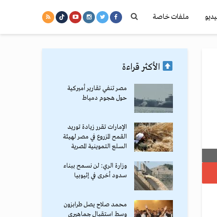
يديو
ملفات خاصة
الأكثر قراءة
مصر تنفي تقارير أميركية
حول هجوم دمياط
الإمارات تقرر زيادة توريد
القمح المزروع في مصر لهيئة
السلع التموينية المصرية
وزارة الري: لن نسمح ببناء
سدود أخرى في إثيوبيا
محمد صلاح يصل طرابزون
وسط استقبال جماهيري