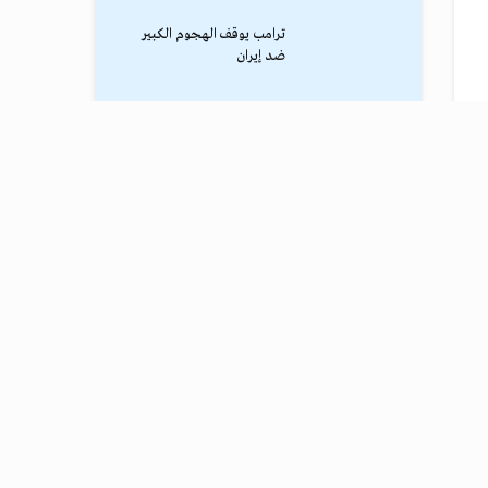
ترامب يوقف الهجوم الكبير
ضد إيران
نادي طرابزون يعلن التفاوض
مع محمد صلاح