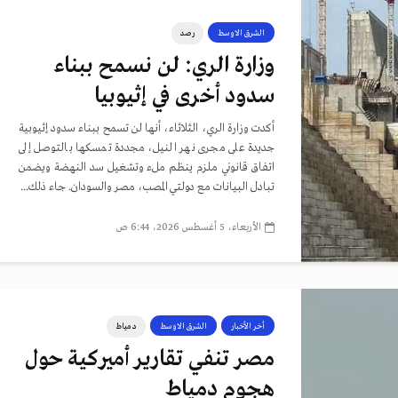
الشرق الاوسط
رصد
وزارة الري: لن نسمح ببناء
سدود أخرى في إثيوبيا
أكدت وزارة الري، الثلاثاء، أنها لن تسمح ببناء سدود إثيوبية
جديدة على مجرى نهر النيل، مجددة تمسكها بالتوصل إلى
اتفاق قانوني ملزم ينظم ملء وتشغيل سد النهضة ويضمن
تبادل البيانات مع دولتي المصب، مصر والسودان. جاء ذلك...
الأربعاء، 5 أغسطس 2026، 6:44 ص
أخر الأخبار
الشرق الاوسط
دمياط
مصر تنفي تقارير أميركية حول
هجوم دمياط