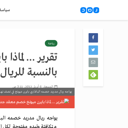
سياسة
رياضة
تقرير … لماذا 
بالنسبة للريال
الجمعة، 6 أبريل 2012، 3:11 ص
يواجه ريال مدريد خصمه البافاري بايرن ميونخ في نصف نهائي
يواجه ريال مدريد خصمه الباف
متكافئة وتبدو مفتوحة لكل ا