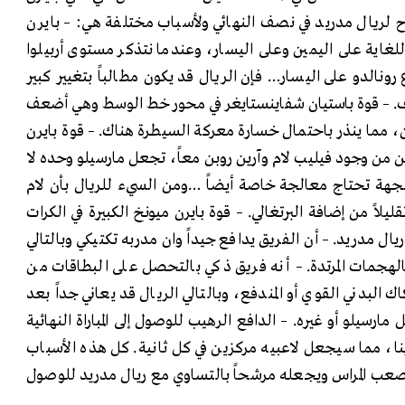
 لريال مدريد في نصف النهائي ولأسباب مختلفة هي: – بايرن
غاية على اليمين وعلى اليسار، وعندما نتذكر مستوى أربيلوا
 رونالدو على اليسار… فإن الريال قد يكون مطالباً بتغيير كبير
ف. – قوة باستيان شفاينستايغر في محور خط الوسط وهي أضعف
من، مما ينذر باحتمال خسارة معركة السيطرة هناك. – قوة بايرن
من من وجود فيليب لام وآرين روبن معاً، تجعل مارسيلو وحده لا
جهة تحتاج معالجة خاصة أيضاً …ومن السيء للريال بأن لام
يلاً من إضافة البرتغالي. – قوة بايرن ميونخ الكبيرة في الكرات
ل مدريد. – أن الفريق يدافع جيداً وان مدربه تكتيكي وبالتالي
هجمات المرتدة. – أنه فريق ذكي بالتحصل على البطاقات من
لبدني القوي أو المندفع، وبالتالي الريال قد يعاني جداً بعد
ارسيلو أو غيره. – الدافع الرهيب للوصول إلى المباراة النهائية
ينا، مما سيجعل لاعبيه مركزين في كل ثانية. كل هذه الأسباب
صعب المراس ويجعله مرشحاً بالتساوي مع ريال مدريد للوصول