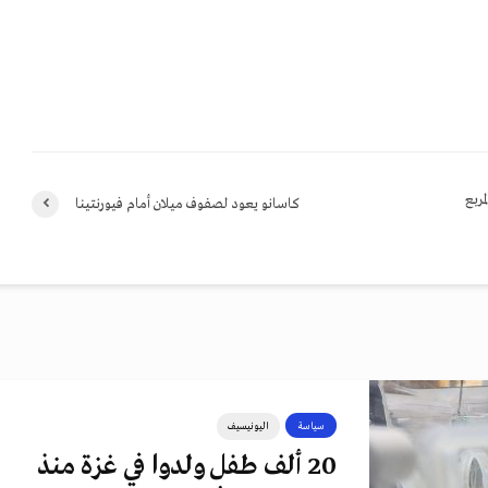
مربع
كاسانو يعود لصفوف ميلان أمام فيورنتينا
سياسة
اليونيسيف
20 ألف طفل ولدوا في غزة منذ