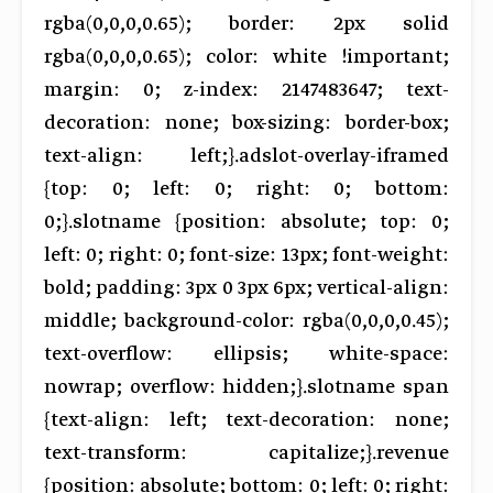
rgba(0,0,0,0.65); border: 2px solid
rgba(0,0,0,0.65); color: white !important;
margin: 0; z-index: 2147483647; text-
decoration: none; box-sizing: border-box;
text-align: left;}.adslot-overlay-iframed
{top: 0; left: 0; right: 0; bottom:
0;}.slotname {position: absolute; top: 0;
left: 0; right: 0; font-size: 13px; font-weight:
bold; padding: 3px 0 3px 6px; vertical-align:
middle; background-color: rgba(0,0,0,0.45);
text-overflow: ellipsis; white-space:
nowrap; overflow: hidden;}.slotname span
{text-align: left; text-decoration: none;
text-transform: capitalize;}.revenue
{position: absolute; bottom: 0; left: 0; right: