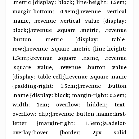
.metric {display: block; line-height: 1.5em;
margin-bottom: 0.5em;}.revenue .vertical
.name, .revenue .vertical .value {display:
block;}.revenue .square .metric, .revenue
.button .metric {display: table-
row;}.revenue .square .metric {line-height:
1.5em;}.revenue .square .name, .revenue
.square .value, .revenue .button .value
{display: table-cell;}.revenue .square .name
{padding-right: 1.5em;}.revenue .button
.name {display: block; margin-right: 0.5em;
width: 1em; overflow: hidden; text-
overflow: clip;}.revenue .button .name:first-
letter {margin-right: 1.5em;}a.adslot-
overlay:hover {border: 2px solid