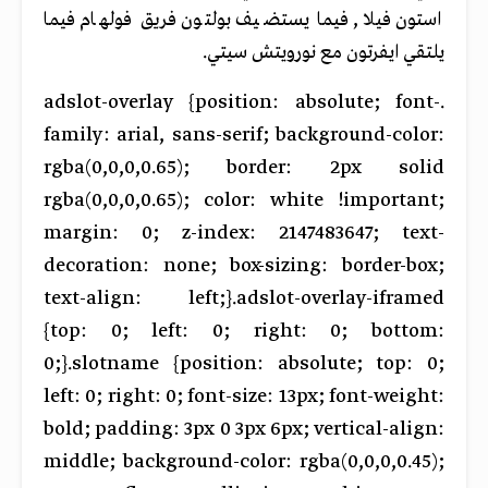
استون فيلا, فيما يستضيف بولتون فريق فولهام فيما
يلتقي ايفرتون مع نورويتش سيتي.
.adslot-overlay {position: absolute; font-
family: arial, sans-serif; background-color:
rgba(0,0,0,0.65); border: 2px solid
rgba(0,0,0,0.65); color: white !important;
margin: 0; z-index: 2147483647; text-
decoration: none; box-sizing: border-box;
text-align: left;}.adslot-overlay-iframed
{top: 0; left: 0; right: 0; bottom:
0;}.slotname {position: absolute; top: 0;
left: 0; right: 0; font-size: 13px; font-weight:
bold; padding: 3px 0 3px 6px; vertical-align:
middle; background-color: rgba(0,0,0,0.45);