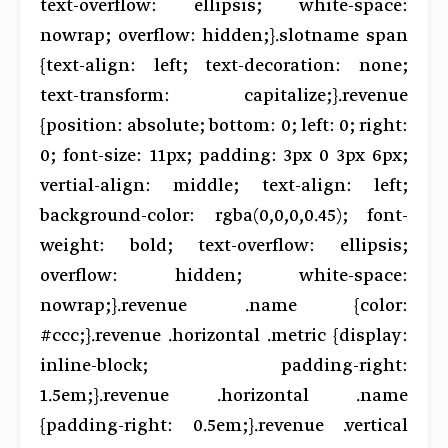
text-overflow: ellipsis; white-space:
nowrap; overflow: hidden;}.slotname span
{text-align: left; text-decoration: none;
text-transform: capitalize;}.revenue
{position: absolute; bottom: 0; left: 0; right:
0; font-size: 11px; padding: 3px 0 3px 6px;
vertial-align: middle; text-align: left;
background-color: rgba(0,0,0,0.45); font-
weight: bold; text-overflow: ellipsis;
overflow: hidden; white-space:
nowrap;}.revenue .name {color:
#ccc;}.revenue .horizontal .metric {display:
inline-block; padding-right:
1.5em;}.revenue .horizontal .name
{padding-right: 0.5em;}.revenue .vertical