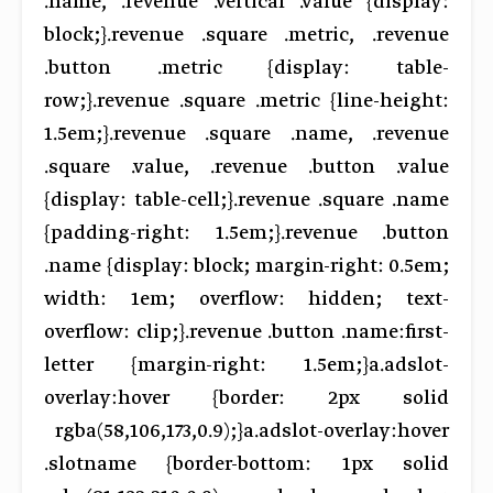
.name, .revenue .vertical .value {display:
block;}.revenue .square .metric, .revenue
.button .metric {display: table-
row;}.revenue .square .metric {line-height:
1.5em;}.revenue .square .name, .revenue
.square .value, .revenue .button .value
{display: table-cell;}.revenue .square .name
{padding-right: 1.5em;}.revenue .button
.name {display: block; margin-right: 0.5em;
width: 1em; overflow: hidden; text-
overflow: clip;}.revenue .button .name:first-
letter {margin-right: 1.5em;}a.adslot-
overlay:hover {border: 2px solid
rgba(58,106,173,0.9);}a.adslot-overlay:hover
.slotname {border-bottom: 1px solid