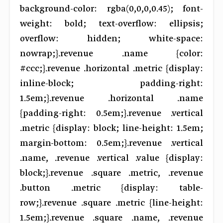
background-color: rgba(0,0,0,0.45); font-
weight: bold; text-overflow: ellipsis;
overflow: hidden; white-space:
nowrap;}.revenue .name {color:
#ccc;}.revenue .horizontal .metric {display:
inline-block; padding-right:
1.5em;}.revenue .horizontal .name
{padding-right: 0.5em;}.revenue .vertical
.metric {display: block; line-height: 1.5em;
margin-bottom: 0.5em;}.revenue .vertical
.name, .revenue .vertical .value {display:
block;}.revenue .square .metric, .revenue
.button .metric {display: table-
row;}.revenue .square .metric {line-height:
1.5em;}.revenue .square .name, .revenue