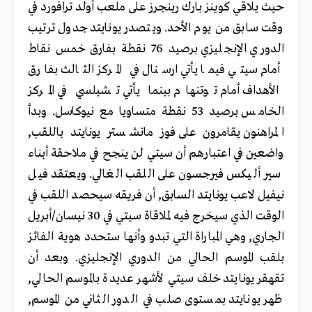
حيث يلاقي كوينز بارك رينجرز على ملعب أولد ترافورد في
وقت سابق من يوم الأحد. ويتصدر يونايتد جدول ترتيب
الدوري الإنجليزي برصيد 76 نقطة بفارق خمس نقاط
أمام سيتي فيما يأتي ارسنال في المركز الثالث بفارق
الأهداف أمام توتنهام بينما يأتي تشيلسي في المركز
الخامس برصيد 53 نقطة متساويا مع نيوكاسل. وبدأ
المراهنون يقامرون على فوز مانشستر يونايتد باللقب,
واضعين في اعتبارهم أن سيتي لن ينجح في ملاحقة أبناء
سير أليكس فيرجسون على اللقب الغالي. ويعتقد فيل
نيفيل لاعب يونايتد السابق, أن فريقه سيحصد اللقب في
الوقت الذي سيخرج فيه لملاقاة سيتي في 30 نيسان/أبريل
الجاري, وهي المباراة التي تبدو وأنها ستحدد هوية الفائز
بلقب الموسم الحالي من الدوري الإنجليزي. وبعد أن
تقهقر يونايتد خلف سيتي لأشهر عديدة بالموسم الحالي,
ظهر يونايتد بمستوى صلب في الدور الثاني من الموسم,