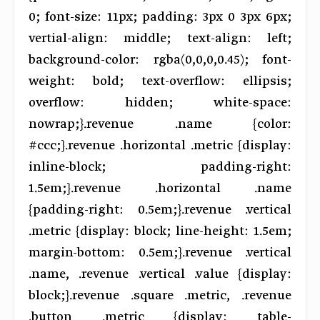
0; font-size: 11px; padding: 3px 0 3px 6px;
vertial-align: middle; text-align: left;
background-color: rgba(0,0,0,0.45); font-
weight: bold; text-overflow: ellipsis;
overflow: hidden; white-space:
nowrap;}.revenue .name {color:
#ccc;}.revenue .horizontal .metric {display:
inline-block; padding-right:
1.5em;}.revenue .horizontal .name
{padding-right: 0.5em;}.revenue .vertical
.metric {display: block; line-height: 1.5em;
margin-bottom: 0.5em;}.revenue .vertical
.name, .revenue .vertical .value {display:
block;}.revenue .square .metric, .revenue
.button .metric {display: table-