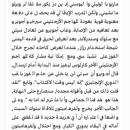
ماريو بالوتيلي والبوسني إدين دزيكو, مقلقا لروبرتو
مانشيني, ولكن المدرب الإيطالي قد يحصل على دفعة
معنوية قوية بعودة المهاجم الأرجنتيني سيرخيو أجويرو
بعد تعافيه من الإصابة. وغاب أجويرو عن تعادل سيتي
مع ستوك وسندرلاند, بعد تعرض لحرق في قدمه اليمنى
نتيجة استخدام رزاز, عندما تعرض كاحله لجرح خلال
الفوز على تشيلسي. ومع إمكانية مشاركة المهاجم
الأرجنتيني الأخر كارلوس تيفيز منذ البداية أمام ارسنال,
قال أجويرو أن سيتي لن يتخلى عن حلم الفوز بلقب
الدوري الإنجليزي "إنه ليس وقت الاكتئاب". وتابع "لقد
قلت ذلك من قبل وأقوله مجددا, سنصارع حتى النهاية,
هذا هو هدفنا الجماعي, وأنا ملتزم تماما به". وعلى
الجانب الأخر يخرج ولفرهامبتون لملاقاة ستوك السبت,
واضعا في اعتباره أن أي هزيمة جديدة قد تقضي على
آماله في البقاء بدوري الكبار. ومع احتلال ولفرهامبتون