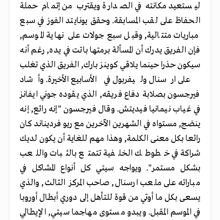
ليستعيد مكانته في الصدارة ويقترب من إتمام حملة
الحفاظ على لقب المسابقة. وحقق يونايتد الفوز في سبع
مباريات متتالية, وقبل سبع جولات على نهاية الموسم,
فإن الفريق يدرك أن المسألة برمتها باتت في يده, رغم أنه
سيكون حذرا حينما يلاقي كوينز بارك, الفريق الذي تغلب
على ارسنال وليفربول في الأسابيع الأخيرة. وأشاد
فيرجسون بصلابة دفاع فريقه, الذي يقوده جوني ايفانز
في غياب نيمانيا فيديتش. وقال فيرجسون "إنه رائع, إنه
ينضج, مستواه في الشهرين الآخرين مع ريو فرديناند كان
رائعا بكل معنى الكلمة, وهذا مهم للغاية أن يكون لديك
شراكة في خطوطك الخلفية تتمتع بالثبات واللعب
بشكل مستمر". ويواجه سيتي كل أنواع المشاكل في
مباراته على ملعب ارسنال, صاحب المركز الثالث, والذي
يسعى بكل ما أوتي من قوة للتأهل إلى دوري أبطال أوروبا
في الموسم المقبل. ويبدو مستوى مهاجما سيتي, الإيطالي