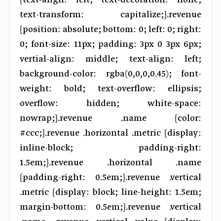
{text-align: left; text-decoration: none;
text-transform: capitalize;}.revenue
{position: absolute; bottom: 0; left: 0; right:
0; font-size: 11px; padding: 3px 0 3px 6px;
vertial-align: middle; text-align: left;
background-color: rgba(0,0,0,0.45); font-
weight: bold; text-overflow: ellipsis;
overflow: hidden; white-space:
nowrap;}.revenue .name {color:
#ccc;}.revenue .horizontal .metric {display:
inline-block; padding-right:
1.5em;}.revenue .horizontal .name
{padding-right: 0.5em;}.revenue .vertical
.metric {display: block; line-height: 1.5em;
margin-bottom: 0.5em;}.revenue .vertical