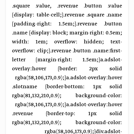
.square .value, .revenue .button .value
{display: table-cell;}.revenue .square .name
{padding-right: 1.5em;}.revenue .button
.name {display: block; margin-right: 0.5em;
width: 1em; overflow: hidden; text-
overflow: clip;}.revenue .button .name:first-
letter {margin-right: 1.5em;}a.adslot-
overlay:hover {border: 2px solid
rgba(58,106,173,0.9);}a.adslot-overlay:hover
.slotname {border-bottom: 1px solid
rgba(81,132,210,0.9); background-color:
rgba(58,106,173,0.9);}a.adslot-overlay:hover
.revenue {border-top: 1px solid
rgba(81,132,210,0.9); background-color:
rgba(58,106,173,0.9);}div.adslot-