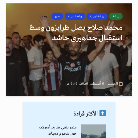
رياضة
رياضة اوربية
رياضة عربية
صور
رصد
محمد صلاح يصل طرابزون وسط
استقبال جماهيري حاشد
الخميس، 6 أغسطس 2026، 6:46 ص
الأكثر قراءة
مصر تنفي تقارير أميركية
حول هجوم دمياط