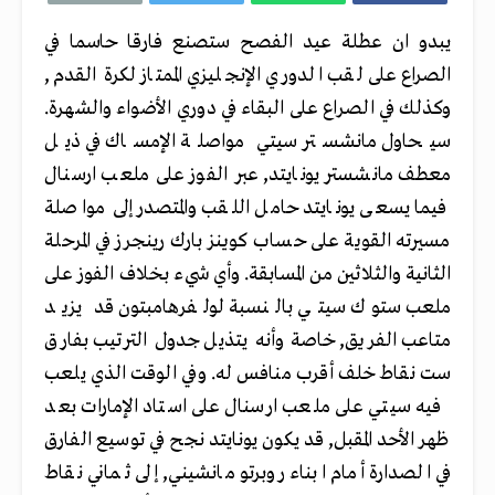
يبدو ان عطلة عيد الفصح ستصنع فارقا حاسما في
الصراع على لقب الدوري الإنجليزي الممتاز لكرة القدم,
وكذلك في الصراع على البقاء في دوري الأضواء والشهرة.
سيحاول مانشستر سيتي مواصلة الإمساك في ذيل
معطف مانشستر يونايتد, عبر الفوز على ملعب ارسنال
فيما يسعى يونايتد حامل اللقب والمتصدر إلى مواصلة
مسيرته القوية على حساب كوينز بارك رينجرز في المرحلة
الثانية والثلاثين من المسابقة. وأي شيء بخلاف الفوز على
ملعب ستوك سيتي بالنسبة لولفرهامبتون قد يزيد
متاعب الفريق, خاصة وأنه يتذيل جدول الترتيب بفارق
ست نقاط خلف أقرب منافس له. وفي الوقت الذي يلعب
فيه سيتي على ملعب ارسنال على استاد الإمارات بعد
ظهر الأحد المقبل, قد يكون يونايتد نجح في توسيع الفارق
في الصدارة أمام ابناء روبرتو مانشيني, إلى ثماني نقاط