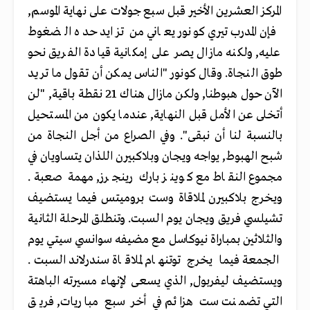
المركز العشرين الأخير قبل سبع جولات على نهاية الموسم,
فإن المدرب تيري كونور يعاني من تزايد حده الضغوط
عليه, ولكنه مازال يصر على إمكانية قيادة الفريق نحو
طوق النجاة. وقال كونور "الناس يمكن أن تقول ما تريد
الآن حول هبوطنا, ولكن مازال هناك 21 نقطة باقية, "لن
أتخلى عن الأمل قبل النهاية, عندما يكون من المستحيل
بالنسبة لنا أن نبقى". وفي الصراع من أجل النجاة من
شبح الهبوط, يواجه ويجان وبلاكبيرن اللذان يتساويان في
مجموع النقاط مع كوينز بارك رينجرز, مهمة صعبة.
ويخرج بلاكبيرن لملاقاة وست بروميتس فيما يستضيف
تشيلسي فريق ويجان يوم السبت. وتنطلق المرحلة الثانية
والثلاثين بمباراة نيوكاسل مع مضيفه سوانسي سيتي يوم
الجمعة فيما يخرج توتنهام لملاقاة سندرلاند السبت.
ويستضيف ليفربول, الذي يسعى لإنهاء مسيرته الباهتة
التي تضمنت ست هزائم في أخر سبع مباريات, فريق