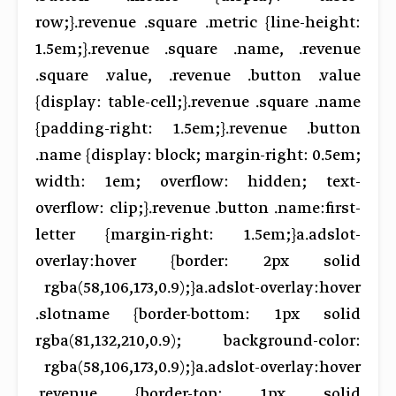
row;}.revenue .square .metric {line-height:
1.5em;}.revenue .square .name, .revenue
.square .value, .revenue .button .value
{display: table-cell;}.revenue .square .name
{padding-right: 1.5em;}.revenue .button
.name {display: block; margin-right: 0.5em;
width: 1em; overflow: hidden; text-
overflow: clip;}.revenue .button .name:first-
letter {margin-right: 1.5em;}a.adslot-
overlay:hover {border: 2px solid
rgba(58,106,173,0.9);}a.adslot-overlay:hover
.slotname {border-bottom: 1px solid
rgba(81,132,210,0.9); background-color:
rgba(58,106,173,0.9);}a.adslot-overlay:hover
.revenue {border-top: 1px solid