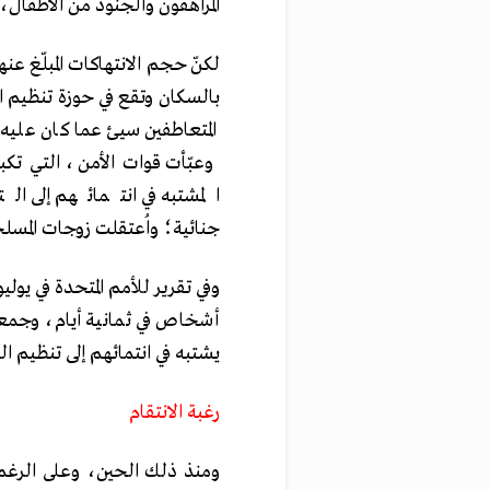
المراهقون والجنود من الأطفال،
لكنّ حجم الانتهاكات المبلّغ عنه
بالسكان وتقع في حوزة تنظيم 
المتعاطفين سيئ عما كان عليه
وعبّأت قوات الأمن، التي تك
المشتبه في انتمائهم إلى 
جنائية؛ واُعتقلت زوجات المسلح
وفي تقرير للأمم المتحدة في يولي
يشتبه في انتمائهم إلى تنظيم ال
رغبة الانتقام
ومنذ ذلك الحين، وعلى الرغم 