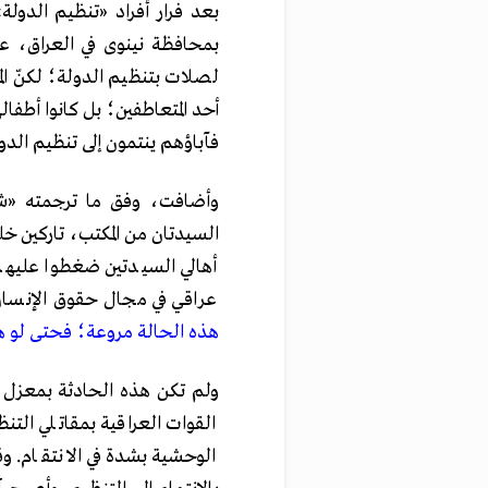
بعد فرار أفراد «تنظيم الدو
بمحافظة نينوى في العراق، عن
لصلات بتنظيم الدولة؛ لكنّ ال
أحد المتعاطفين؛ بل كانوا أطف
فآباؤهم ينتمون إلى تنظيم ال
وأضافت، وفق ما ترجمته «شب
السيدتان من المكتب، تاركين خل
أهالي السيدتين ضغطوا عليهم
عراقي في مجال حقوق الإنسان
هذه الحالة مروعة؛ فحتى لو هذا
ولم تكن هذه الحادثة بمعزل 
القوات العراقية بمقاتلي الت
الوحشية بشدة في الانتقام. 