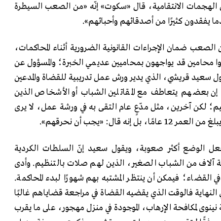
 الهجمات الانتقامية، قال «سكوت» إنّه «من الصعب السيطرة
دما يفقدون كثيرًا من أصدقائهم وأحبائهم».
ن الصعب ضمان الإجراءات القانونية الضرورية أثناء المحاكمات،
ا محامين قد يواجهون بمحاميين عديمي الخبرة؛ والمسؤول عن
يقول سعيد قريشي، الذي يدير ورش عمل تدريبية للقضاة والمدعين
»، إن بعضهم يتعاطف مع المقاتلين الشباب أو الأشخاص الذين
ظيم؛ لكن آخرين، مثل مدّعٍ عام التقى به في ورشة عمل، لا يرى
 إنه قال: «يجب أن نحرقهم».
جعل الوضع أكثر صعوبة، ويقول سعيد إنّ السلطات الكردية
ة آلاف من الشباب الصغير، الذين لهم صلات بالتنظيم. وأدى
في القضاء؛ فيمكن أن ينتظر المشتبه بهم شهورًا لبدء المحاكمة.
ي النهاية فالوقت الذي يقضيه القضاة في مراجعة قضاياهم غالبًا
نينوى لمكافحة الإرهاب، الموجودة في منزل مهجور، على ما يقرب