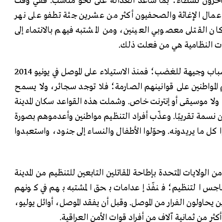
ح آخرون نشطاء؛ بما ساعد العدالة على نحو مناسب. ففي وقت
مال الإغاثة والصحفيون أكثر من عشرين جثة تطفو على نهر
ن القتلى معصوبي العينين، ومن المشتبه فيهم بالانتماء إلى
وات النظامية هي من فعلت ذلك.
ضحايا التنظيم تتوفر لديهم أسباب وجيهة للغضب؛ فمنذ الاستيلاء على الموصل في يونيو 2014
يم المواطنين على قوانينهم الصارمة؛ فلا توجد سجائر، ولا يسمح
، ولا موسيقى أو إنترنت خاص. وشملت هذه القواعد سكان المدينة
نسمة تقريبًا. وعذّب أفراد التنظيم مواطنين وأعدموهم بصورة
وا كل ما يريدونه. وحوّلوا الأطفال والنساء إلى جنود، واستعبدوا
 الولايات المتحدة بإطاحة المقاتلين التابعين للتنظيم من المدينة
هاجس التنظيم؛ فنفّذ إعدامات بحق المشتبه بهم في كونهم
يحاولون الفرار من الموصل. وقبل أن يفقد الموصل، أوائل يوليو،
ثر من ثمانية آلاف من أفراد قوات الأمن العراقية.