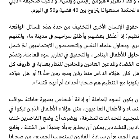
و، وفقًا لتقرير «هيومن رايتس ووتش». وذكرت صحيفة «ديلي
حقوق الإنسان الأخرى التخفيف من حدة هذه المسائل الواقعة
التنظيم؛ إذ اُعتُقل بعضهم وأطلق سراحهم في مدينة ما، ولكنهم
أخرى. ويحاول علماء النفس والمتخصصون الاجتماعيون لمّ شمل
لول للأطفال اليتامى، والتحقيق في تقارير سوء المعاملة. وتقدّم
ات القضاة والمدعين العامين والمحامين للنظر بعناية في ظروف كل
 كان هؤلاء الناس متطرفين ومجرمين حقًا؟ أو هل هؤلاء
يكونوا مع التنظيم هم ضحايا أحداث أم أنهم قتلة؟».
 يكون لسوء المعاملة أو إدانة أشخاص بصورة خاطئة عواقب
اء والأطفال العاديون، مثل هؤلاء الأطفال الذين تركوا في
للتجنيد للجماعات المتطرفة، ويضيف أنّ وضع القاصرين خلف
اديين المتشددين يمكن أن يخلق جيلًا جديدًا من القتلة، وتابع
يفهم الجميع أن سيادة القانون تستوعب الجميع، من ضحايا