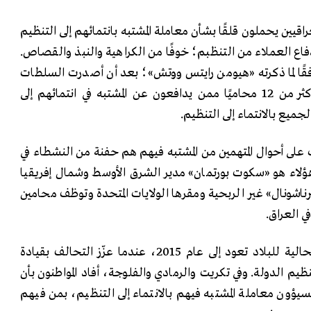
اقيين يحملون قلقًا بشأن معاملة المشتبه بانتمائهم إلى التنظيم
ع العملاء من التنظبم؛ خوفًا من الكراهية والنبذ ​​والقصاص.
قًا لما ذكرته «هيومن رايتس ووتش»؛ بعد أن أصدرت السلطات
العراقية أوامر بالقبض على أكثر من 12 محاميًا ممن يدافعون عن المشتبه في انتمائهم إلى
جميع بالانتماء إلى التنظيم.
ف على أحوال المتهمين من المشتبه فيهم هم حفنة من النشطاء في
ؤلاء هو «سكوت بورتمان» مدير الشرق الأوسط وشمال إفريقيا
رناشونال» غير الربحية ومقرها الولايات المتحدة وتوظف محامين
ي العراق.
ويقول «سكوت» إنّ المشاكل الحالية للبلاد تعود إلى عام 2015، عندما عزّز التحالف بقيادة
 الدولة. وفي تكريت والرمادي والفلوجة، أفاد المواطنون بأن
سيؤون معاملة المشتبه فيهم بالانتماء إلى التنظيم، بمن فيهم