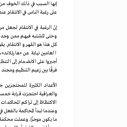
إنها السبب في ذلك الخوف من
على رغبة الناس في الانتقام عن
إنّ الرغبة في الانتقام تجعل م
وحتى المشتبه فيهم ممن وجدو
كل هذا هو القهر و الانتقام. 
العامين نيابة عن «هارتلاند
أجبروا على الانضمام إلى التن
فرقًا بين زعيم التنظيم ومجند يبلغ من العمر 12 عامًا، بل
الأعداد الكثيرة للمحتجزين 
والعراقية احتجزت قرابة خمس
الاكتظاظ إلى تراكم المحاكمات 
وعندما تبدأ المحاكمة بالفعل ف
ما يكون موجزًا. وعملت محكمة 