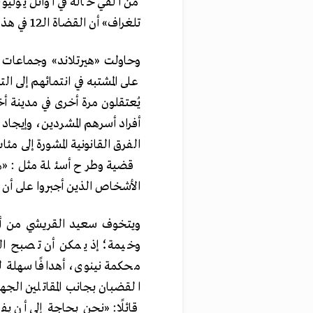
من ألفي حالة في أوائل يولي
تلغراف» أن القضاة الـ12 في هذه المحكمة سمعوا لما يتراوح بين 40 قضية و50 في اليوم.
وحاولت «هيرتلاند» وجماعات 
على المشتبه في انتمائهم إلى 
يُعتقلون مرة أخرى في مدينة 
أفراد أسرهم المشردين، وإيجاد ح
الفرق القانونية المشورة إلى مئ
قضية وطرح أسئلة مثل: «هل
الأشخاص الذين أجبروا على أن 
ويتخوف سعيد القريشي من أن
وخيمة؛ إذ يمكن أن تصبح النس
محكمة نينوى، أهدافًا سهلة 
القضبان بجانب المقاتلين الجه
قائلًا: «نحن بحاجة إلى أن 