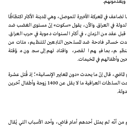
 ويعدمونهم.
ا تضاعف في المعركة الأخيرة للموصل، وهي المدينة الأكثر اكتظاظًا
الدولة في العراق. والآن، يقول «سكوت» إنّ مستوى الغضب ضد
 قبل عقد من الزمان، في أكثر السنوات دموية في حرب العراق.
بدت خسائر فادحة ضد المسلحين التابعين للتنظيم، مئات من
التنظيم، بما فيهم القصر، واقتادتهم إلى سجون مؤقتة
ين وأطفالهم في المخيمات.
و الماضي، قال إنّ ما يحدث «دون المعايير الإنسانية»؛ إذ قُتل عشرة
أشخاص في ثمانية أيام، وجمعت السلطات العراقية ما لا يقل عن 1400 زوجة وأطفال آخرين
دولة.
من أنّه لم يمثل أحدهم أمام قاضٍ، وأحد الأسباب التي يُقال