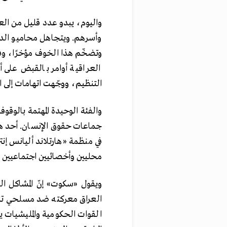
واليوم، يبدو عدد قليل من العر
وأسرهم. ويتجاهل محاميو الدفا
وتضخّم هذا الخوف مؤخرًا، وف
التنظيم، ووجّهت اتهامات إلى ال
والفئة الوحيدة المهتمة بالوقو
جماعات حقوق الإنسان. أحد ه
في منظمة «هارتلاند أليانس إنت
محليين وأخصائيين اجتماعيين ف
العراق معركته ضد مسلحي تنظيم
القوات الحكومية والمليشيات ي