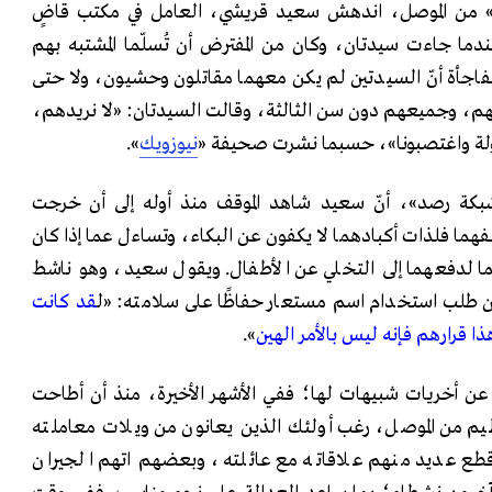
لة» من الموصل، اندهش سعيد قريشي، العامل في مكتب قاضٍ
دما جاءت سيدتان، وكان من المفترض أن تُسلّما المشتبه بهم
مفاجأة أنّ السيدتين لم يكن معهما مقاتلون وحشيون، ولا حتى
الهم، وجميعهم دون سن الثالثة، وقالت السيدتان: «لا نريدهم،
دولة واغتصبونا»، حسبما نشرت صحيفة «
نيوزويك
».
كة رصد»، أنّ سعيد شاهد الموقف منذ أوله إلى أن خرجت
فهما فلذات أكبادهما لا يكفون عن البكاء، وتساءل عما إذا كان
ا لدفعهما إلى التخلي عن الأطفال. ويقول سعيد، وهو ناشط
 طلب استخدام اسم مستعار حفاظًا على سلامته: «ل
قد كانت
 قرارهم فإنه ليس بالأمر الهين
».
عن أخريات شبيهات لها؛ ففي الأشهر الأخيرة، منذ أن أطاحت
نظيم من الموصل، رغب أولئك الذين يعانون من ويلات معاملته
وقطع عديد منهم علاقاته مع عائلته، وبعضهم اتهم الجيران