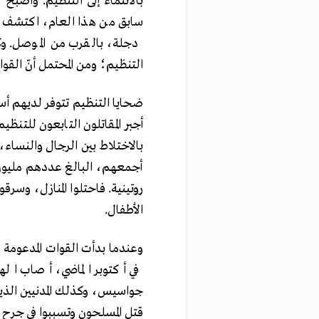
بالانتماء إلى التنظيم. وأصب
سابق من هذا العام، اكتشف ع
دجلة، بالقرب من الموصل. وكا
التنظيم؛ ومن المحتمل أنّ الق
أجبر المقاتلون التابعون للتنظ
بالاختلاط بين الرجال والنساء
أجمعهم، البالغ عددهم مليون 
روتينية. فاحتلوا المنازل، وسرق
الأطفال.
وعندما بدأت القوات المدعومة من
في أكتوبر الماضي، أصاب ال
جواسيس، وكذلك المدنيين الذين 
قتل المسلحون وتسببوا في جرح أك