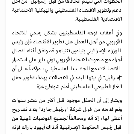
الخطوات التي سيتم اتخاذها من قبل "إسرائيل" من أجل
دعم وتطوير الاقتصاد الفلسطيني والهيكلية الاجتماعية
الاقتصادية الفلسطينية.
وفي أعقاب توجه الفلسطينيين بشكل رسمي للاتحاد
الأوروبي من أجل العمل على تطوير الاقتصاد فإن رئيس
الوزراء الإسرائيلي بنيامين نتنياهو قد وافق أثناء اتصال
أجراه مع مبعوث الاتحاد الأوروبي توني بلير على استمرار
الاتصالات مع الجانب الفلسطيني، مؤكداً على أن
"إسرائيل" في نيتها البدء في الاتصالات بهدف تطوير حقل
الغاز الطبيعي الفلسطيني أمام شواطئ غزة
ويشار إلى أن الحقل موجود قبل أكثر من عشر سنوات
وتم فتحه من قبل شركة "برتيش جازد" بعد تصريح
أعطي لها، إلا أنه ومخالفاً لجميع التوصيات المهنية من
قبل رئيس الحكومة الإسرائيلية آنذاك أيهود باراك فإنه