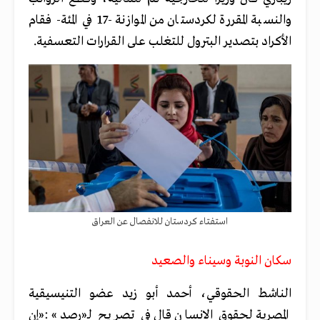
والنسبة المقررة لكردستان من الموازنة -17 في المئة- فقام
الأكراد بتصدير البترول للتغلب على القرارات التعسفية.
استفتاء كردستان للانفصال عن العراق
سكان النوبة وسيناء والصعيد
الناشط الحقوقي، أحمد أبو زيد عضو التنيسيقية
المصرية لحقوق الانسان قال في تصريح لـ«رصد» :«إن