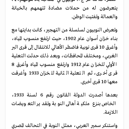
يتعرضون له من حملات مضادة تتهمهم بالخيانة
والعمالة وتفتيت الوطن.
وتعرض النوبيون لسلسلة من التهجير، كانت بدايتها مع
بناء خزان أسوان عام 1902، حيث ارتفع منسوب المياه،
وأغرق 10 قرى نوبية فاضطر الأهالي للانتقال إلى قرى البر
الغربي، ومختلف المحافظات، وبعد ذلك حدثت التعلية
الأولي للخزان عام 1912 وارتفع منسوب المياه وأغرق 8
قرى أخرى، ثم التعلية الثانية للخزان 1933 وأغرقت
معها 10 قرى أخرى.
بعدها أصدرت الدولة القانون رقم 6 لسنة 1933،
الخاص بنزع ملكية أهالى النوبة وتقدير التعويضات
اللازمة.
واستنكر سمير العربي، ممثل النوبة في التحالف المصري