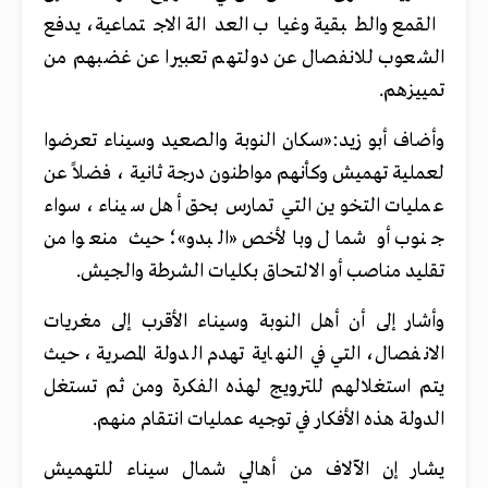
القمع والطبقية وغياب العدالة الاجتماعية، يدفع
الشعوب للانفصال عن دولتهم تعبيرا عن غضبهم من
تمييزهم.
وأضاف أبو زيد:«سكان النوبة والصعيد وسيناء تعرضوا
لعملية تهميش وكأنهم مواطنون درجة ثانية ، فضلاً عن
عمليات التخوين التي تمارس بحق أهل سيناء، سواء
جنوب أو شمال وبالأخص «البدو»؛ حيث منعوا من
تقليد مناصب أو الالتحاق بكليات الشرطة والجيش.
وأشار إلى أن أهل النوبة وسيناء الأقرب إلى مغريات
الانفصال، التي في النهاية تهدم الدولة المصرية، حيث
يتم استغلالهم للترويج لهذه الفكرة ومن ثم تستغل
الدولة هذه الأفكار في توجيه عمليات انتقام منهم.
يشار إن الآلاف من أهالي شمال سيناء للتهميش