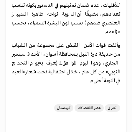
للأقليات، عدم ضمان تمثيلهم في الدستور بكوته تناسب
تعدادهم، مضيفًا أن النوبة تواجه ظاهرة التمييز
العنصري ضدهم؛ بسبب لون البشرة السمراء، بحسب
مزاعمه.
وألقت قوات الأمن القبض على مجموعة من الشباب
من حديقة درة النيل بمحافظة أسوان، الأحد 3 سبتمبر
الجاري، وهو اليوم الموافق لما يُعرف بـ«يوم التجمع
النوبي» من كل عام، خلال احتفالية تحت شعار«العيد
في النوبة أحلى».
العراق
عصر الانفصالات
كردستان