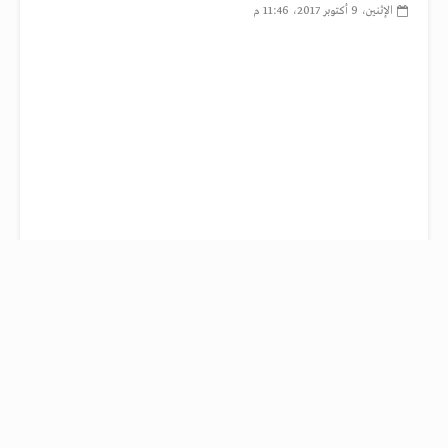
الإثنين، 9 أكتوبر 2017، 11:46 م
مسعود بارازاني رئيس إقليم كردستان يفتتح محطة تكرير بترول