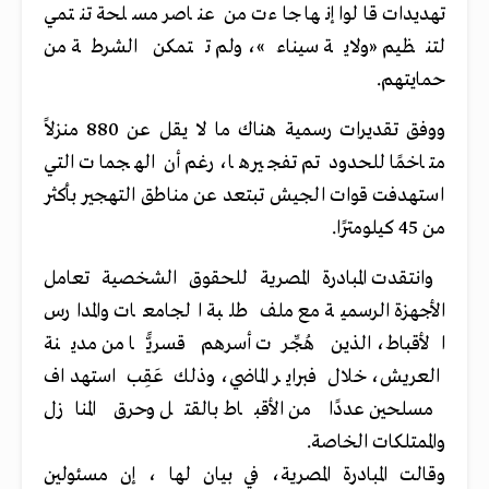
تهديدات قالوا إنها جاءت من عناصر مسلحة تنتمي
لتنظيم «ولاية سيناء»، ولم تتمكن الشرطة من
حمايتهم.
ووفق تقديرات رسمية هناك ما لا يقل عن 880 منزلاً
متاخمًا للحدود تم تفجيرها، رغم أن الهجمات التي
استهدفت قوات الجيش تبتعد عن مناطق التهجير بأكثر
من 45 كيلومترًا.
وانتقدت المبادرة المصرية للحقوق الشخصية تعامل
الأجهزة الرسمية مع ملف طلبة الجامعات والمدارس
الأقباط، الذين هُجِّرت أسرهم قسريًّا من مدينة
العريش، خلال فبراير الماضي، وذلك عَقِب استهداف
مسلحين عددًا من الأقباط بالقتل وحرق المنازل
والممتلكات الخاصة.
وقالت المبادرة المصرية، في بيان لها ، إن مسئولين