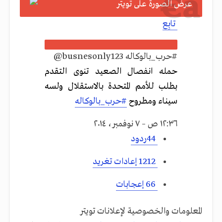
تابِع
#حرب_بالوكاله
@busnesonly123
حمله انفصال الصعيد تنوى التقدم
بطلب للأمم المتحدة بالاستقلال ولسه
سيناء ومطروح
#
حرب_بالوكاله
١٢:٣٦ ص – ٧ نوفمبر، ٢٠١٤
4ردود
4
12 إعادات تغريد
12
6 إعجابات
6
المعلومات والخصوصية لإعلانات تويتر