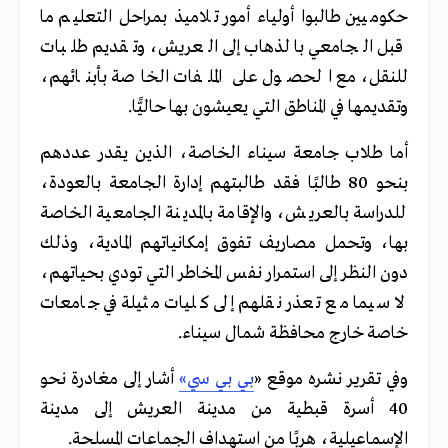
حكوميين طالبوا أولياء أمور تلاميذ بمراحل التعليم ما
قبل الجامعي بالذهاب إلى العريش، وتقديم طلبات
للنقل، مع الحصول على الملفات الخاصة بأبنائهم،
وتقديمها في المناطق التي يعيشون بها حاليًّا.
أما طلاب جامعة سيناء الخاصة، الذين يقدر عددهم
بنحو 80 طالبًا فقد طالبتهم إدارة الجامعة بالعودة،
للدراسة بالعريش، والإقامة بالمدينة الجامعية الخاصة
بها، وتحمل مصاريف تفوق إمكانياتهم المادية، وذلك
دون النظر إلى استمرار نفس المخاطر التي تودي بحياتهم،
لا سيما مع تعذر نقلهم إلى كليات مثيلة في جامعات
خاصة خارج محافظة شمال سيناء.
وفي تقرير نشره موقع «
بي بي سي»
أشار إلى مغادرة نحو
40 أسرة قبطية من مدينة العريش إلى مدينة
الإسماعيلية، هربًا من استهداف الجماعات المسلحة.