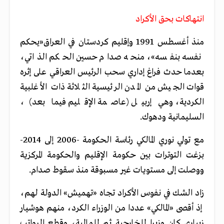
انتهاكات بحق الأكراد
منذ أغسطس 1991 وإقليم كردستان في العراق«يحكم
نفسه بنفسه»، منحه صدام حسين الحكم الذاتي،
بعدما حدث فراغ إداري سحب الرئيس العراقي على إثره
قوات الجيش من المدن الرئيسية الثلاثة ذات الأغلبية
الكردية، وهي إربيل (عاصمة الإقليم فيما بعد)،
السليمانية ودهوك.
مع تولي نوري المالكي رئاسة الحكومة -2006 إلى 2014-
بزغت التوترات بين حكومة الإقليم والحكومة المركزية
ووصلت إلى مستويات غير مسبوقة منذ سقوط صدام.
زاد الشك في نفوس الأكراد تجاه «تهميش» الدولة لهم،
إذ أقصى «المالكي» عددا من الوزراء الكرد، منهم هوشيار
زيباري كان وزيرا للخارجية ثم للمالية، وقطع الرواتب