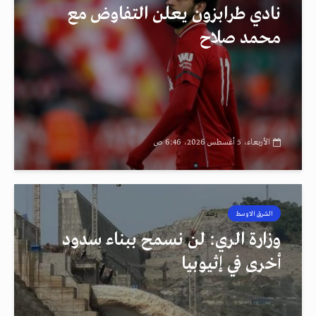
نادي طرابزون يعلن التفاوض مع
محمد صلاح
الأربعاء، 5 أغسطس 2026، 6:46 ص
الشرق الاوسط
رصد
وزارة الري: لن نسمح ببناء سدود
أخرى في إثيوبيا