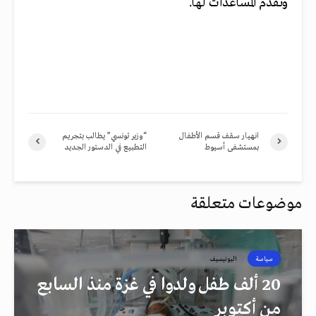
ونقدم المساعدات لها.
انهيار سقف قسم الأطفال
“وزير تونسي” يطالب بتجريم
بمستشفى أسيوط
التطبيع في الدستور الجديد
موضوعات متعلقة
سياسة
اليونيسيف
20 ألف طفل ولدوا في غزة منذ السابع
من أكتوبر