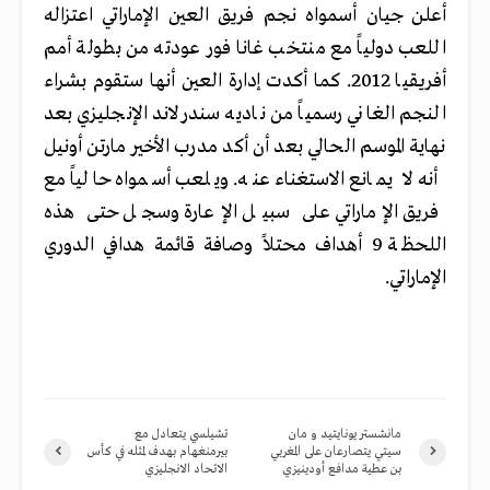
أعلن جيان أسمواه نجم فريق العين الإماراتي اعتزاله
اللعب دولياً مع منتخب غانا فور عودته من بطولة أمم
أفريقيا 2012. كما أكدت إدارة العين أنها ستقوم بشراء
النجم الغاني رسمياً من ناديه سندرلاند الإنجليزي بعد
نهاية الموسم الحالي بعد أن أكد مدرب الأخير مارتن أونيل
أنه لا يمانع الاستغناء عنه. ويلعب أسمواه حالياً مع
فريق الإماراتي على سبيل الإعارة وسجل حتى هذه
اللحظة 9 أهداف محتلاً وصافة قائمة هدافي الدوري
الإماراتي.
مانشستر يونايتيد و مان
تشيلسي يتعادل مع
سيتي يتصارعان على المغربي
بيرمنغهام بهدف لمثله في كأس
بن عطية مدافع أودينيزي
الاتحاد الانجليزي