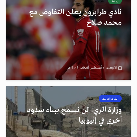
رياضة
طرابزون
نادي طرابزون يعلن التفاوض مع
محمد صلاح
الأربعاء، 5 أغسطس 2026، 6:46 ص
الشرق الاوسط
رصد
وزارة الري: لن نسمح ببناء سدود
أخرى في إثيوبيا