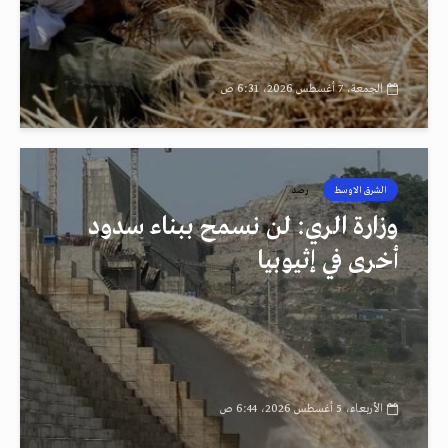
الجمعة، 7 أغسطس 2026، 6:31 ص
الشرق الاوسط
رصد
وزارة الري: لن نسمح ببناء سدود
أخرى في إثيوبيا
الأربعاء، 5 أغسطس 2026، 6:44 ص