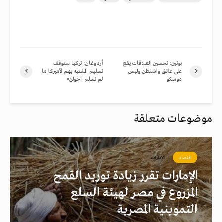
بوتين: تحسين العلاقات يقع
أردوغان: تركيا ستوقف
على عاتق واشنطن وليس
تسليم المشتبه بهم لأميركا ما
موسكو
لم تسلم «جولن»
موضوعات متعلقة
اقتصاد
الإمارات
الإمارات تقرر زيادة توريد القمح
المزروع في مصر لهيئة السلع
التموينية المصرية