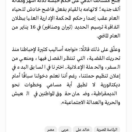
جنح مستأنف الدقي على حكم حبسه ثلاثة أشهر وكفالة
ألف جنيه؛ لاتهامه بالقيام بفعل فاضح خادش للحياء
العام عقب إصدار حكم المحكمة الإدارية العليا ببطلان
اتفاقية ترسيم الحديد (تيران وصنافير) في 16 يناير من
العام الماضي.
وعلّق على ذلك قائلًا: «نواجه أساليب كثيرة لإحباطنا منذ
تحريك القضية، التي تنتظر الفصل فيها، ومنعي من
السفر، والحملة الإعلانية.. اخترنا في السابق البدء في
إعلان تنظيم حملتنا، رغم أننا نعلم دخولنا سباقًا أمام
ديكتاتورية لا تطيق أية مساعي وخطوات نحو
الديمقراطية، وضمان حقوق المواطنين في العيش
والحرية والعدالة الاجتماعية».
الرئاسة المصرية
خالد علي
عربي
مصر