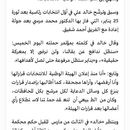
وسبق وترشّح خالد علي في أوّل انتخابات رئاسية بعد ثورة
25 يناير، التي فاز بها الدكتور محمد مرسي بعد جولة
إعادة مع الفريق أحمد شفيق.
وقال خالد في كلمته بمؤتمر حملته اليوم الخميس:
«سنظل ندافع عن بقائنا، ولن نرضى إلا بمعركة
حقيقية»، و«يناير ستظل مرفوعة حتى تصل لأهدافها».
وتابع: «أنا منذ إعلان الهيئة الوطنية للانتخابات قراراتها
وأنا أرفضها، وأراها مجحفة، كما أطالبها بإصدار قرارات
بنزع كل وسائل الدعاية لكل مرشح بكل المحافظات،
وكان من الطبيعي أن تنعقد حملتنا لاستطلاع رأي
أعضائها بعد قرارات الهيئة».
وينتظر «خالد» في الثالث من مارس المقبل حكم محكمة