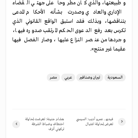
وطبيعتها، والذي كان مطروحا على جهتي القضاء
الإداري والعادي وصدرت بشأنه الأحكام المدعى
بتناقضها، وبذلك فقد استبق الواقع القانوني الذي
تكرس بعد رفع الدعوى الحكم المرتقب صدوره فيها،
وجردها من عنصر النزاع عليها، وصار الفصل فيها
عقيما غير منتج».
السعودية
تيران وصنافير
عربي
مصر
فيديو.. عمرو أديب: السيسي
هشام جنينة: تعرضت لمحاولة
تعرض لمحاولة اغتيال
اختطاف وضباط الشرطة
تركوني أنزف