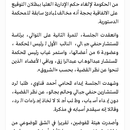
من الحكومة لإلغاء حكم الإدارية العليا ببطلان التوقيع
على الاتفاقية بحجة أنه مخالف لمبادئ سابقة للمحكمة
الدستورية.
وانعقدت الجلسة، للمرة الثانية على التوالي، برئاسة
المستشار حنفي جبالي، النائب الأول لرئيس المحكمة،
وعضوية 6 من أعضائها، واستمر غياب رئيس المحكمة
المستشار عبدالوهاب عبدالرازق، وباقي الأعضاء الذين
تنحوا عن نظر القضية، بحسب «الشروق».
وشهدت الجلسة إبداء المحامي أحمد قناوي، طلبا لرد
المستشارين حنفي جبالي وحاتم بجاتو، عن نظر القضية،
دون إبداء أسباب، وطلب أجلا لاتخاذ إجراءات الرد،
وقائلا إنه سيقدم أسبابه في مذكرة.
وأصدرت هيئة المفوضين، تقريرا في الشق الموضوعي من