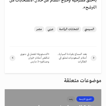
بـ«خلق مسرحية لإحراج النظام من خلال الانسحابات من
الترشح».
السيسي
انتخابات الرئاسة
عربي
مصر
بعد السماح بقيادة السيارة..
«الدستورية» تفصل في دعوى
أحلام السعوديات تحلق إلى
تناقض أحكام «تيران
الطائرات
وصنافير» 3 مارس
موضوعات متعلقة
الشرق الاوسط
رصد