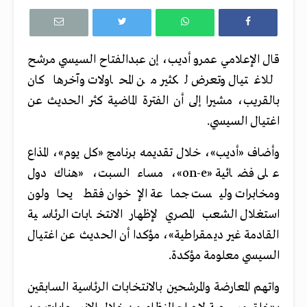
قال الإعلامي عمرو أديب، إن عبدالفتاح السيسي مرشح
للاغتيال وتعرض لكثير من المحاولات وآخرها كان
بالقريب، مشيرا إلى أن الفترة الماضية كثر الحديث عن
اغتيال السيسي.
وأضاف «أديب»، خلال تقديمه برنامج «كل يوم»، المذاع
على فضائية «on-e»، مساء السبت، «هناك دول
ومخابرات وليست جماعة الإخوان فقط يحاولون
استغلال الشعب المصري لإظهار الانتخابات الرئاسية
القادمة غير ديمقراطية»، مؤكدا أن الحديث عن اغتيال
السيسي معلومة مؤكدة.
واتهم المعارضة والمرشحين بالانتخابات الرئاسية السابقين