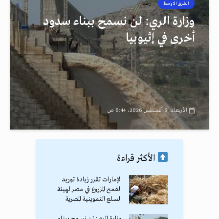
الشرق الاوسط
رصد
وزارة الري: لن نسمح ببناء سدود
أخرى في إثيوبيا
الأربعاء، 5 أغسطس 2026، 6:44 ص
الأكثر قراءة
الإمارات تقرر زيادة توريد
القمح المزروع في مصر لهيئة
السلع التموينية المصرية
وزارة الري: لن نسمح ببناء