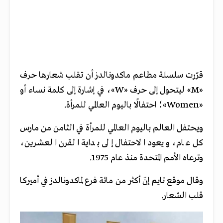
قرّرت سلسلة مطاعم ماكدونالدز أن تقلب شعارها حرف
«M» ليتحول إلى حرف «W»، في إشارة إلى كلمة نساء أو
«Women»؛ احتفالًا باليوم العالمي للمرأة.
ويحتفل العالم باليوم العالمي للمرأة في الثامن من مارس
كل عام، ويعود الاحتفال إلى بداية القرن العشرين،
وترعاه الأمم المتحدة منذ عام 1975.
وقال موقع تايم إنّ أكثر من مائة فرع لماكدونالدز في أميركا
قلب الشعار.