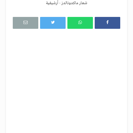
شعار ماكدونالدز - أرشيفية