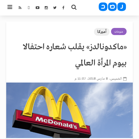
أميركا
منوعات
«ماكدونالدز» يقلب شعاره احتفالا
بيوم المرأة العالمي
الخميس، 8 مارس 2018، 11:07 م