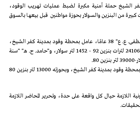
ر الشيخ حملة أمنية مكبرة لضبط عمليات تهريب الوقود،
بيرة من البنزين والسولار بحوزة مواطنين قبل بيعها بالسوق
و ضبطت الإدارة كلًّا من " مصطفى. ع. ع" 38 عامًا، عامل بمحطة وقود بمدينة كفر الشيخ،
وبحوزته 10142 لتر بنزين 80- 24106 لترات بنزين 92 – 1452 لتر سولار، و"حامد. ح. هـ" "سنة
.
و" محمد. إ. إ" 43 سنة، عامل بمحطة وقود بمدينة كفر الشيخ، وبحوزته 13000 لتر بنزين 80
ونية اللازمة حيال كل واقعة على حدة، وتحرير المحاضر اللازمة
لتحقيقات
.