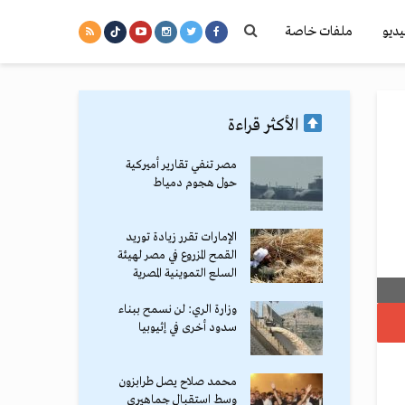
يديو
ملفات خاصة
الأكثر قراءة
مصر تنفي تقارير أميركية
حول هجوم دمياط
الإمارات تقرر زيادة توريد
القمح المزروع في مصر لهيئة
السلع التموينية المصرية
وزارة الري: لن نسمح ببناء
سدود أخرى في إثيوبيا
محمد صلاح يصل طرابزون
وسط استقبال جماهيري