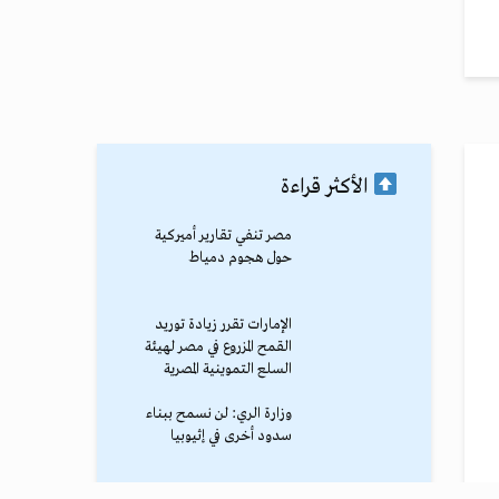
الأكثر قراءة
مصر تنفي تقارير أميركية
حول هجوم دمياط
الإمارات تقرر زيادة توريد
القمح المزروع في مصر لهيئة
السلع التموينية المصرية
وزارة الري: لن نسمح ببناء
سدود أخرى في إثيوبيا