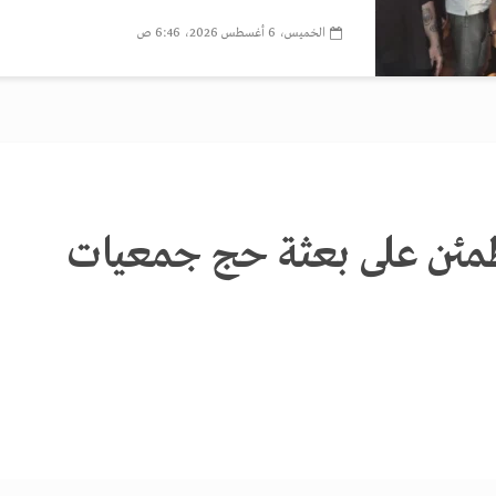
الخميس، 6 أغسطس 2026، 6:46 ص
يطمئن على بعثة حج جمعيات