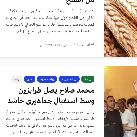
من القمح
أعلنت المؤسسة السورية للحبوب تحقيق سوريا الاكتفاء
الذاتي من القمح لأول مرة منذ سنوات، بعد أن تجاوزت
كميات المحصول المستلمة خلال الموسم الحالي الاحتياجات
السنوية للبلاد، في خطوة تعكس تعافي القطاع الزراعي...
الجمعة، 7 أغسطس 2026، 6:28 ص
رياضة
رياضة اوربية
رياضة عربية
صور
رصد
محمد صلاح يصل طرابزون
وسط استقبال جماهيري حاشد
وصل النجم محمد صلاح، على متن طائرة خاصة إلى مدينة
طرابزون، مساء الأربعاء، وسط استقبال جماهيري حاشد
عقب إعلان نادي طرابزون سبور التركي بدء مفاوضات
التعاقد معه. واحتشد الآلاف من مشجعي فريق طرابزون...