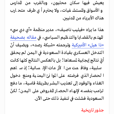
يعيش فيها سكان محليون، وبالقرب من المدارس
والأسواق والمستشفيات، ولا يحترم أي طرف متحارب
هناك الأبرياء من المدنيين.
هذا ما يراه «فيليب ناصيف»، مدير منظمة «آي دي سي»
المهتم بالقضايا والتنظيم السياسي، في
مقاله بصحيفة
«ذا هيل» الأميركية
وترجمته «شبكة رصد»، ويضيف أنّ
التدخل العسكري بقيادة السعودية في اليمن لم يحقق
أيّ نتائج إيجابية لمسعاها؛ بل بالعكس النتائج كلها كانت
سلبية، وفاقمت من الأزمات الإنسانية؛ إذ ساهم
الحصار الذي فرضته على الموانئ اليمنية ومنع دخول
الغذاء والوقود إلى تعذيب البشر بطريقة قاسية، ما دفع
ترامب بنفسه لإنهاء الحصار المفروض على اليمن؛ لكنّ
السعودية فشلت في تنفيذ ذلك حتى الآن.
جذور تاريخية