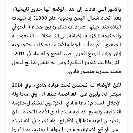
والأمور التي قادت إلى هذا الوضع لها جذور تاريخية،
بعد اتحاد شمال اليمن وجنوبه عام 1990؛ إذ شهدت
البلاد منذ حينها صراعات متكررة بين جماعة الحوثي
والحكومة المركزية، إضافة إلى التدخلات السعودية
الصغرى، ثم بدأت الجولة الأعنف بحركات احتجاجية
إبان ثورات الربيع العربي ضد القمع والفساد في 2011،
التي طالبت بتغيير النظام؛ ومن ثم تنحّى صالح ليحل
محله عبدربه منصور هادي.
لكنّ الأوضاع لم تتحسن تحت قيادة هادي، وفي 2014
سيطر الحوثيون على العاصمة صنعاء، وفي محاولة
لإحلال السلام؛ دعا هادي الحوثيين لتشكيل حكومة
ائتلافية، وتوقيع اتفاقية سلام لدى الأمم المتحدة. لكنّ
المتمردين لم يذعنوا إلى الاقتراح، واستمروا في الاستيلاء
على المواقع الاستراتيجية في الدولة اليمنية، بما فيها