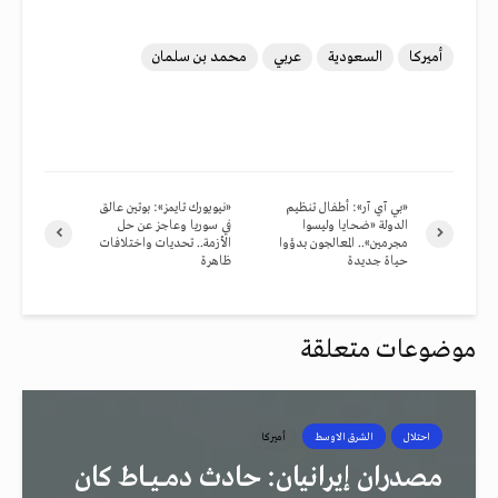
أميركا
السعودية
عربي
محمد بن سلمان
«بي آي آر»: أطفال تنظيم
«نيويورك تايمز»: بوتين عالق
الدولة «ضحايا وليسوا
في سوريا وعاجز عن حل
مجرمين».. المعالجون بدؤوا
الأزمة.. تحديات واختلافات
حياة جديدة
ظاهرة
موضوعات متعلقة
احتلال
الشرق الاوسط
أميركا
مصدران إيرانيان: حادث دمــيــاط كان