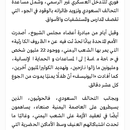
فوري للتدخل العسكري غير الرسمي، وشمل مساعدة
التحالف السعودي وتزويد طائراته بالوقود في الجو، التي
تقصف المدارس والمستشفيات والأسواق.
وقبل أيام من مبادرة أعضاء مجلس الشيوخ، أصدرت
الأمم المتحدة بيانًا تحدّثت فيه عن «الظروف الكارثية»
التي يمر بها الشعب اليمني، ووجود 22 مليون شخص
في حاجة ماسة إلى المساعدات والحماية الإنسانية،
ومليونين ما زالوا نازحين، وتهديد الكوليرا لمليون آخرين،
كما أفادت «اليونيسف» أنّ طفلًا يمنيًا يموت من الجوع
كل عشر دقائق.
وبجانب التحالف السعودي، فالحوثيون، الذين
يسيطرون على العاصمة اليمنية صنعاء، يساهمون
أيضًا في تعقيد الأزمة على الشعب اليمني، وغالبًا ما
تحدث اشتباكاتهم العنيف وسط الأماكن الحضرية التي