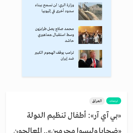
وزارة الري: لن نسمح ببناء
سدود أخرى في إثيوبيا
محمد صلاح يصل طرابزون
وسط استقبال جماهيري
حاشد
ترامب يوقف الهجوم الكبير
ضد إيران
العراق
ترجمات
«بي آي آر»: أطفال تنظيم الدولة
«ضحايا وليسوا مجرمين».. المعالجون