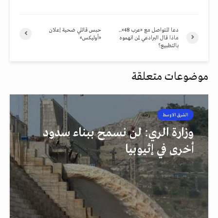
دعا للتواصل مع «عرب 48»..
حبس قاتلي ضحية إعلان
ماذا قال البرادعي لمن اتهموه
«أوليكس»
بالتطبيع؟
موضوعات متعلقة
الشرق الاوسط
رصد
وزارة الري: لن نسمح ببناء سدود
أخرى في إثيوبيا