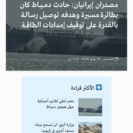
مصدران إيرانيان: حادث دمــيــاط كان
بطائرة مسيرة وهدفه توصيل رسالـة
بالقدرة على توقيف إمدادات الطاقــة
الخميس، 30 يوليو 2026، 3:22 ص
الأكثر قراءة
مصر تنفي تقارير أميركية
حول هجوم دمياط
وزارة الري: لن نسمح ببناء
سدود أخرى في إثيوبيا