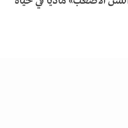
لسن الأصعب» ماديا في حياة