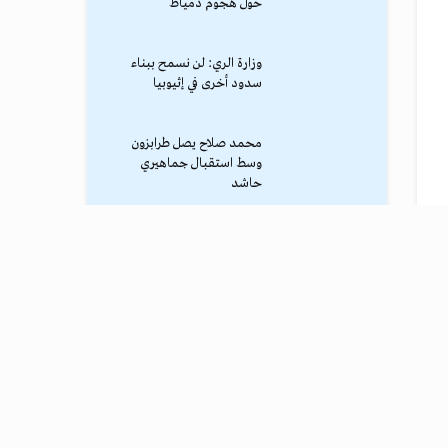
حول هجوم دمياط
وزارة الري: لن نسمح ببناء
سدود أخرى في إثيوبيا
محمد صلاح يصل طرابزون
وسط استقبال جماهيري
حاشد
ترامب يوقف الهجوم الكبير
ضد إيران
نادي طرابزون يعلن التفاوض
مع محمد صلاح