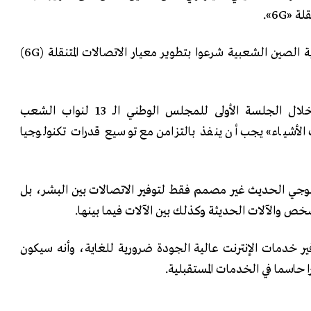
‎6G».
وقال الوزير إن «علماء جمهورية الصين الشعبية شرعوا بتطوير معيار الاتصالات المتنقلة (6G)
وأكد وزير الصناعة الصيني خلال الجلسة الأولى للمجلس الوطني الـ 13 لنواب الشعب
ت الأشياء» يجب أن ينفذ بالتزامن مع توسيع قدرات تكنولوجيا
ولوجي الحديث غير مصمم فقط لتوفير الاتصالات بين البشر، بل
خص والآلات الحديثة وكذلك بين الآلات فيما بينها.
وفير خدمات الإنترنت عالية الجودة ضرورية للغاية، وأنه سيكون
 حاسما في الخدمات المستقبلية.