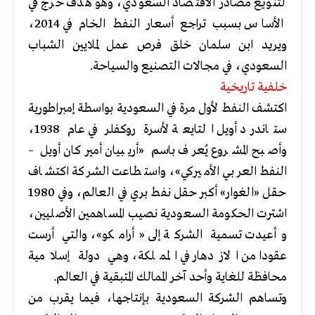
لتنويع مصادر الاقتصاد السعودي، وهو هدف خرج في
الأساس بسبب تراجع أسعار النفط الخام في 2014،
ويريد ابن سلمان خلق فرص عمل لملايين الشباب
السعودي، في مجالات التصنيع والسياحة.
خلفية تاريخية
اكتشف النفط لأول مرة في السعودية بواسطة إمبراطورية
ستاندرد أويل التايعة لأسرة روكفلر في عام 1938،
وأصبح المشروع يُعرف باسم «أريبيان أميركان أويل –
النفط العربي الأميركي»، واستطاعت الشركة اكتشاف
حقل «الغوار» أكبر حقل نفط بري في العالم، وفي 1980
اشترت الحكومة السعودية نصيب المساهمين الأصليين،
وأعيدت تسمية الشركة إلى «أرامكو»، والتي أرست
عقودا من الازدهار في المملكة، وهي دولة إسلامية
محافظة للغاية وأحد آخر الممالك المتبقية في العالم.
وتساهم الشركة السعودية بإنتاجها، فيما يقرب من