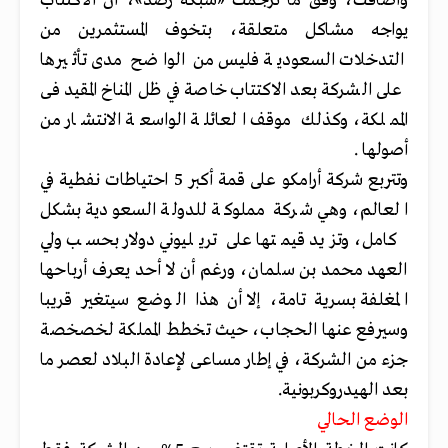
وأضافت، وفق ما ترجمت «شبكة رصد»، أن الاكتتاب
يواجه مشاكل متعلقة، بتخوف المستثمرين من
التدخلات السعودية فليس من الواضح مدى تأثيرها
على الشركة بعد الاكتتاب خاصة في ظل المناخ المقيد فى
المملكة، وكذلك موقف العائلة الواسعة الانتشار من
أصولها .
وتتربع شركة أرامكو على قمة أكبر 5 احتياطات نفطية في
العالم، وهي شركة مملوكة للدولة السعودية بشكل
كامل، وتزيد قيمتها على تريليوني دولار بحسب ولي
العهد محمد بن سلمان، ورغم أن لا أحد يعرف أرباحها
المغلفة بسرية تامة، إلا أن هذا الوضع سيتغير قريبا
وسيرفع عنها الحجاب، حيث تخطط المملكة لخصخصة
جزء من الشركة، في إطار مساعى لإعادة البلاد لعصر ما
بعد الهيدروكربونية.
الوضع الحالي