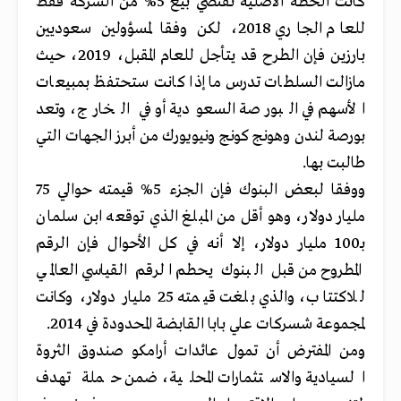
كانت الخطة الأصلية تقتضي بيع 5% من الشركة فقط
للعام الجاري 2018، لكن وفقا لمسؤولين سعوديين
بارزين فإن الطرح قد يتأجل للعام المقبل، 2019، حيث
مازالت السلطات تدرس ما إذا كانت ستحتفظ بمبيعات
الأسهم في البورصة السعودية أو في الخارج، وتعد
بورصة لندن وهونج كونج ونيويورك من أبرز الجهات التي
طالبت بها.
ووفقا لبعض البنوك فإن الجزء 5% قيمته حوالي 75
مليار دولار، وهو أقل من المبلغ الذي توقعه ابن سلمان
بـ100 مليار دولار، إلا أنه في كل الأحوال فإن الرقم
المطروح من قبل البنوك يحطم الرقم القياسي العالمي
للاكتتاب، والذي بلغت قيمته 25 مليار دولار، وكانت
لمجموعة شسركات علي بابا القابضة المحدودة في 2014.
ومن المفترض أن تمول عائدات أرامكو صندوق الثروة
السيادية والاستثمارات المحلية، ضمن حملة تهدف