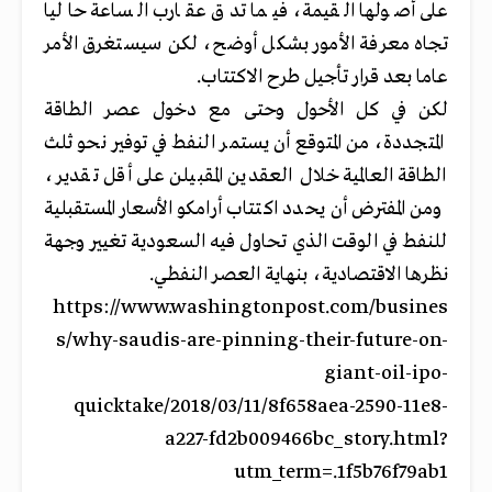
على أصولها القيمة، فيما تدق عقارب الساعة حاليا
تجاه معرفة الأمور بشكل أوضح، لكن سيستغرق الأمر
عاما بعد قرار تأجيل طرح الاكتتاب.
لكن في كل الأحول وحتى مع دخول عصر الطاقة
المتجددة، من المتوقع أن يستمر النفط في توفير نحو ثلث
الطاقة العالمية خلال العقدين المقبيلن على أقل تقدير،
ومن المفترض أن يحدد اكتتاب أرامكو الأسعار المستقبلية
للنفط في الوقت الذي تحاول فيه السعودية تغيير وجهة
نظرها الاقتصادية، بنهاية العصر النفطي.
https://www.washingtonpost.com/busines
s/why-saudis-are-pinning-their-future-on-
giant-oil-ipo-
quicktake/2018/03/11/8f658aea-2590-11e8-
a227-fd2b009466bc_story.html?
utm_term=.1f5b76f79ab1