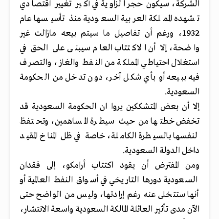
الشركة، سيكون حجر الزاوية في أكبر تغيير اقتصادي
تشهده المملكة العربية السعودية منذ تأسيسها عام
1932، ورغم أن تفاصيل ما سيتم بيعه مازالت غير
واضحة، إلا أن الاكتتاب العام سيبنى على الحق في
استغلال احتياطي المملكة من النفط والغاز، والتصرف
فيه ببيعه أو بأي شكل آخر، دون تدخل من الحكومة
السعودية.
إلا أن بعض المتشككين يروا ان الحكومة السعودية قد
تخفض خطتها من حيث سيطرة المساهمين، وتحتفظ
لنفسها بالسيطرة الكاملة، خاصة في ظل المناخ المقيد
داخل الدولة السعودية.
ومن المفترض أن يقود اكتتاب أرامكو، إلى فقدان
السعودية دورها التاريخي في أسواق النفط العالمية أو
أنها ستتخلى عنه رغم إرادتها، وليس من الواضح حتى
الآن مدى تأثير العائلة المالكة السعودية واسعة الانتشار،