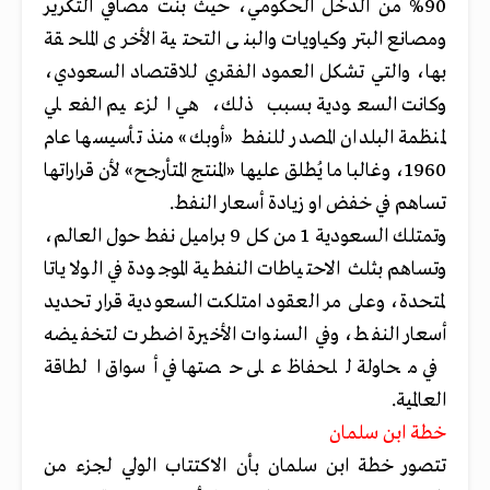
90% من الدخل الحكومي، حيث بنت مصافي التكرير
ومصانع البتروكياويات والبنى التحتية الأخرى الملحقة
بها، والتي تشكل العمود الفقري للاقتصاد السعودي،
وكانت السعودية بسبب ذلك، هي الزعيم الفعلي
لمنظمة البلدان المصدر للنفط «أوبك» منذ تأسيسها عام
1960، وغالبا ما يُطلق عليها «المنتج المتأرجح» لأن قراراتها
تساهم في خفض او زيادة أسعار النفط.
وتمتلك السعودية 1 من كل 9 براميل نفط حول العالم،
وتساهم بثلث الاحتياطات النفطية الموجودة في الولاياتا
لمتحدة، وعلى مر العقود امتلكت السعودية قرار تحديد
أسعار النفط، وفي السنوات الأخيرة اضطرت لتخفيضه
في محاولة للحفاظ على حصتها في أسواق الطاقة
العالمية.
خطة ابن سلمان
تتصور خطة ابن سلمان بأن الاكتتاب الولي لجزء من