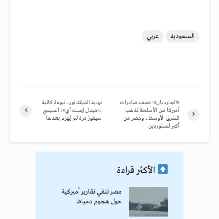
السعودية
عربي
«الجارديان»: نصف صادرات
نهاية الديكتاتور.. نبوءة كاتبة
أميركا من الأسلحة تذهب
لـ«ميدل إيست آي»: السيسي
للشرق الأوسط.. ومصر من
سيفوز مرة ثم يُهزم بعدها
أكبر المستوردين
الأكثر قراءة
مصر تنفي تقارير أميركية
حول هجوم دمياط